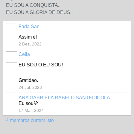
EU SOU A CONQUISTA..
EU SOU A GLÓRIA DE DEUS..
Fada San
Assim é!
2 Dez, 2022
Celia
EU SOU O EU SOU!
Gratidao.
24 Jul, 2023
ANA GABRIELA RABELO SANTEDICOLA
Eu sou💛
17 Mar, 2024
4 membros curtem isto