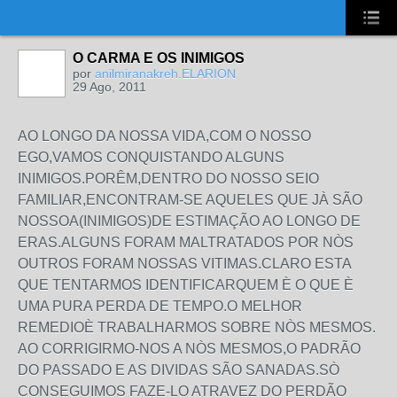
UA-2431694-1
O CARMA E OS INIMIGOS
por
anilmiranakreh.ELARION
29 Ago, 2011
AO LONGO DA NOSSA VIDA,COM O NOSSO
EGO,VAMOS CONQUISTANDO ALGUNS
INIMIGOS.PORÊM,DENTRO DO NOSSO SEIO
FAMILIAR,ENCONTRAM-SE AQUELES QUE JÀ SÃO
NOSSOA(INIMIGOS)DE ESTIMAÇÃO AO LONGO DE
ERAS.ALGUNS FORAM MALTRATADOS POR NÒS
OUTROS FORAM NOSSAS VITIMAS.CLARO ESTA
QUE TENTARMOS IDENTIFICARQUEM È O QUE È
UMA PURA PERDA DE TEMPO.O MELHOR
REMEDIOÈ TRABALHARMOS SOBRE NÒS MESMOS.
AO CORRIGIRMO-NOS A NÒS MESMOS,O PADRÃO
DO PASSADO E AS DIVIDAS SÃO SANADAS.SÒ
CONSEGUIMOS FAZE-LO ATRAVEZ DO PERDÃO