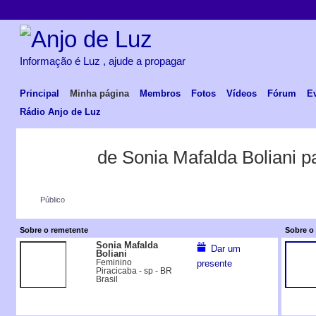
Informação é Luz , ajude a propagar
Principal
Minha página
Membros
Fotos
Vídeos
Fórum
E
Rádio Anjo de Luz
de Sonia Mafalda Boliani 
Público
Sobre o remetente
Sobre o 
Sonia Mafalda
Dar um
Boliani
Feminino
presente
Piracicaba - sp - BR
Brasil