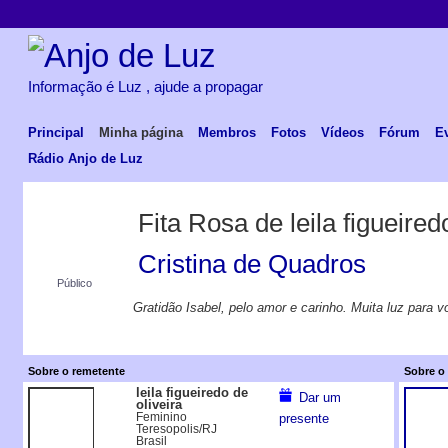
Informação é Luz , ajude a propagar
Principal
Minha página
Membros
Fotos
Vídeos
Fórum
E
Rádio Anjo de Luz
Fita Rosa de leila figueired
Cristina de Quadros
Público
Gratidão Isabel, pelo amor e carinho. Muita luz para v
Sobre o remetente
Sobre o 
leila figueiredo de
Dar um
oliveira
Feminino
presente
Teresopolis/RJ
Brasil