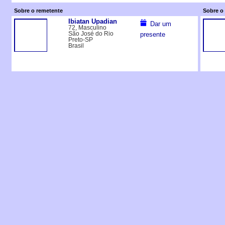
Sobre o remetente
Sobre o 
Ibiatan Upadian
Dar um
72, Masculino
São José do Rio
presente
Preto-SP
Brasil