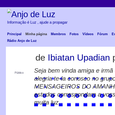
Informação é Luz , ajude a propagar
Principal
Minha página
Membros
Fotos
Vídeos
Fórum
E
Rádio Anjo de Luz
de
Ibiatan Upadian
Seja bem vinda amiga e irmã 
Público
alegria te-la conosco no grup
MENSAGEIROS DO AMANHEC
estudos correspondam a vossa
muita luz.