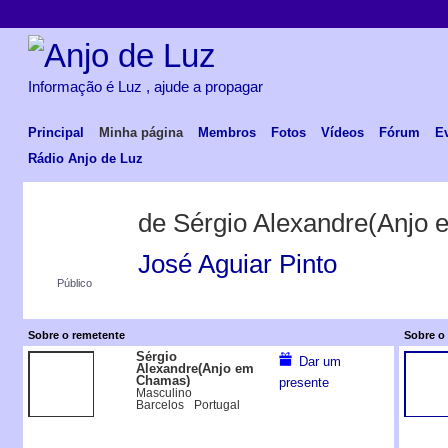
Informação é Luz , ajude a propagar
Principal
Minha página
Membros
Fotos
Vídeos
Fórum
E
Rádio Anjo de Luz
de Sérgio Alexandre(Anjo
José Aguiar Pinto
Público
Sobre o remetente
Sobre o 
Sérgio
Dar um
Alexandre(Anjo em
Chamas)
presente
Masculino
Barcelos
Portugal