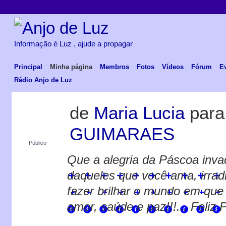
Informação é Luz , ajude a propagar
Principal
Minha página
Membros
Fotos
Vídeos
Fórum
E
Rádio Anjo de Luz
de
Maria Lucia
par
GUIMARAES
Público
Que a alegria da Páscoa inva
daqueles que você ama, irradi
fazer brilhar o mundo em qu
amor, saúde e paz!!!... Feliz 