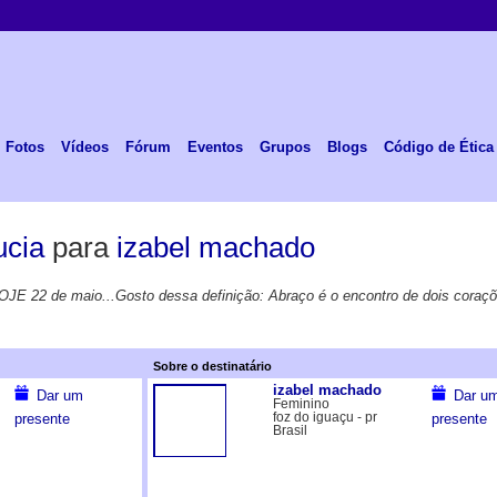
Fotos
Vídeos
Fórum
Eventos
Grupos
Blogs
Código de Ética
ucia
para
izabel machado
OJE 22 de maio...Gosto dessa definição: Abraço é o encontro de dois coraçõ
Sobre o destinatário
izabel machado
Dar um
Dar u
Feminino
foz do iguaçu - pr
presente
presente
Brasil