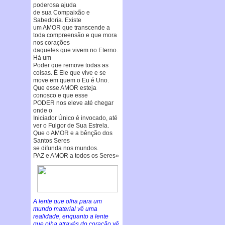
poderosa ajuda
de sua Compaixão e
Sabedoria. Existe
um AMOR que transcende a
toda compreensão e que mora
nos corações
daqueles que vivem no Eterno.
Há um
Poder que remove todas as
coisas. É Ele que vive e se
move em quem o Eu é Uno.
Que esse AMOR esteja
conosco e que esse
PODER nos eleve até chegar
onde o
Iniciador Único é invocado, até
ver o Fulgor de Sua Estrela.
Que o AMOR e a bênção dos
Santos Seres
se difunda nos mundos.
PAZ e AMOR a todos os Seres»
A lente que olha para um
mundo material vê uma
realidade, enquanto a lente
que olha através do coração vê