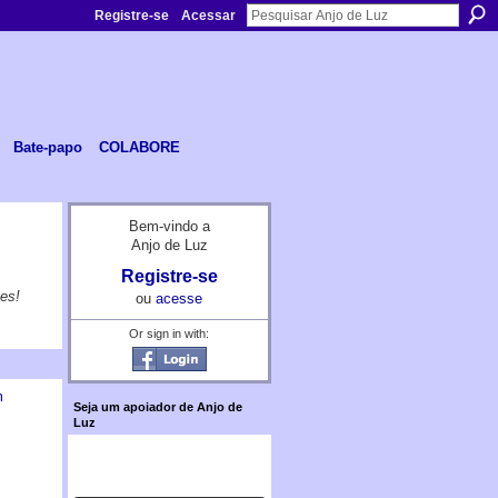
Registre-se
Acessar
Bate-papo
COLABORE
Bem-vindo a
Anjo de Luz
Registre-se
es!
ou
acesse
Or sign in with:
m
Seja um apoiador de Anjo de
Luz