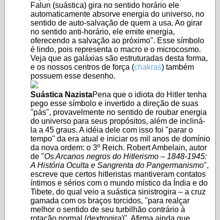
Falun (suástica) gira no sentido horário ele
automaticamente absorve energia do universo, no
sentido de auto-salvação de quem a usa. Ao girar
no sentido anti-horário, ele emite energia,
oferecendo a salvação ao próximo". Esse símbolo
é lindo, pois representa o macro e o microcosmo.
Veja que as galáxias são estruturadas desta forma,
e os nossos centros de força (
chakras
) também
possuem esse desenho.
Suástica Nazista
Pena que o idiota do Hitler tenha
pego esse símbolo e invertido a direção de suas
"pás", provavelmente no sentido de roubar energia
do universo para seus propósitos, além de incliná-
la a 45 graus. A idéia dele com isso foi "parar o
tempo" da era atual e iniciar os mil anos de domínio
da nova ordem: o 3º Reich. Robert Ambelain, autor
de "
Os Arcanos negros do Hitlerismo – 1848-1945:
A História Oculta e Sangrenta do Pangermanismo
",
escreve que certos hitleristas mantiveram contatos
íntimos e sérios com o mundo místico da Índia e do
Tibete, do qual veio a suástica sinistrogira – a cruz
gamada com os braços torcidos, "para realçar
melhor o sentido de seu turbilhão contrário à
rotação normal (dextrogira)". Afirma ainda que