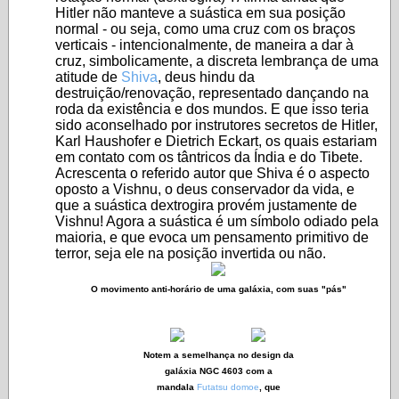
Hitler não manteve a suástica em sua posição
normal - ou seja, como uma cruz com os braços
verticais - intencionalmente, de maneira a dar à
cruz, simbolicamente, a discreta lembrança de uma
atitude de
Shiva
, deus hindu da
destruição/renovação, representado dançando na
roda da existência e dos mundos. E que isso teria
sido aconselhado por instrutores secretos de Hitler,
Karl Haushofer e Dietrich Eckart, os quais estariam
em contato com os tântricos da Índia e do Tibete.
Acrescenta o referido autor que Shiva é o aspecto
oposto a Vishnu, o deus conservador da vida, e
que a suástica dextrogira provém justamente de
Vishnu! Agora a suástica é um símbolo odiado pela
maioria, e que evoca um pensamento primitivo de
terror, seja ele na posição invertida ou não.
O movimento anti-horário de uma galáxia, com suas "pás"
Notem a semelhança no design da
galáxia NGC 4603 com a
mandala
Futatsu domoe
, que