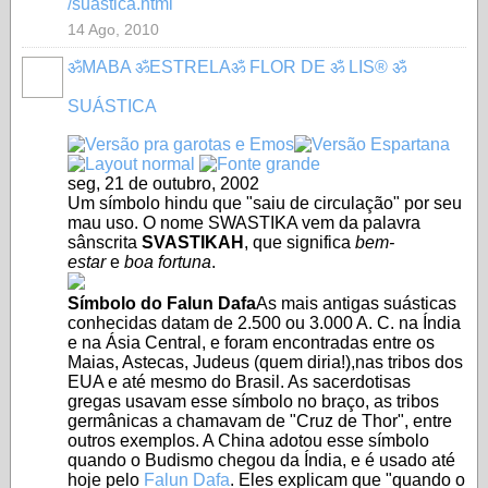
/suastica.html
14 Ago, 2010
ॐMABA ॐESTRELAॐ FLOR DE ॐ LIS® ॐ
SUÁSTICA
seg, 21 de outubro, 2002
Um símbolo hindu que "saiu de circulação" por seu
mau uso. O nome SWASTIKA vem da palavra
sânscrita
SVASTIKAH
, que significa
bem-
estar
e
boa fortuna
.
Símbolo do Falun Dafa
As mais antigas suásticas
conhecidas datam de 2.500 ou 3.000 A. C. na Índia
e na Ásia Central, e foram encontradas entre os
Maias, Astecas, Judeus (quem diria!),nas tribos dos
EUA e até mesmo do Brasil. As sacerdotisas
gregas usavam esse símbolo no braço, as tribos
germânicas a chamavam de "Cruz de Thor", entre
outros exemplos. A China adotou esse símbolo
quando o Budismo chegou da Índia, e é usado até
hoje pelo
Falun Dafa
. Eles explicam que "quando o