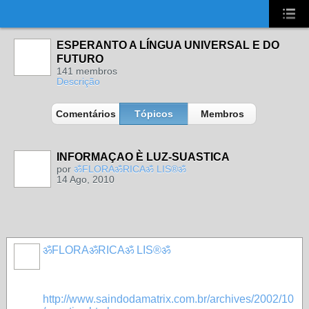
UA-2431694-1
ESPERANTO A LÍNGUA UNIVERSAL E DO
FUTURO
141 membros
Descrição
Comentários
Tópicos
Membros
INFORMAÇAO È LUZ-SUASTICA
por
ॐFLORAॐRICAॐ LIS®ॐ
14 Ago, 2010
ॐFLORAॐRICAॐ LIS®ॐ
http://www.saindodamatrix.com.br/archives/2002/10