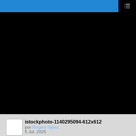
UA-2431694-1
istockphoto-1140295094-612x612
por
Regina Sylvia
5 Jul, 2025