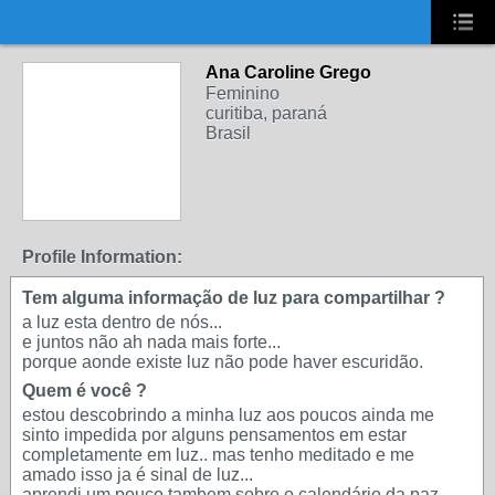
UA-2431694-1
Ana Caroline Grego
Feminino
curitiba, paraná
Brasil
Profile Information:
Tem alguma informação de luz para compartilhar ?
a luz esta dentro de nós...
e juntos não ah nada mais forte...
porque aonde existe luz não pode haver escuridão.
Quem é você ?
estou descobrindo a minha luz aos poucos ainda me
sinto impedida por alguns pensamentos em estar
completamente em luz.. mas tenho meditado e me
amado isso ja é sinal de luz...
aprendi um pouco tambem sobre o calendário da paz.