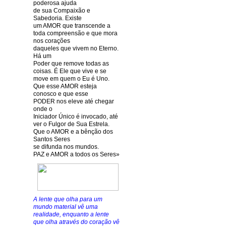
poderosa ajuda
de sua Compaixão e
Sabedoria. Existe
um AMOR que transcende a
toda compreensão e que mora
nos corações
daqueles que vivem no Eterno.
Há um
Poder que remove todas as
coisas. É Ele que vive e se
move em quem o Eu é Uno.
Que esse AMOR esteja
conosco e que esse
PODER nos eleve até chegar
onde o
Iniciador Único é invocado, até
ver o Fulgor de Sua Estrela.
Que o AMOR e a bênção dos
Santos Seres
se difunda nos mundos.
PAZ e AMOR a todos os Seres»
A lente que olha para um
mundo material vê uma
realidade, enquanto a lente
que olha através do coração vê