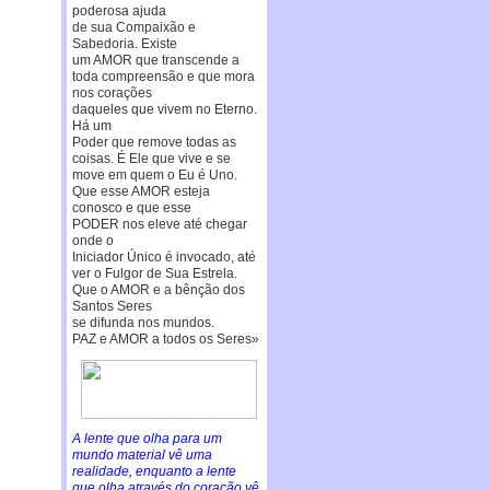
poderosa ajuda
de sua Compaixão e
Sabedoria. Existe
um AMOR que transcende a
toda compreensão e que mora
nos corações
daqueles que vivem no Eterno.
Há um
Poder que remove todas as
coisas. É Ele que vive e se
move em quem o Eu é Uno.
Que esse AMOR esteja
conosco e que esse
PODER nos eleve até chegar
onde o
Iniciador Único é invocado, até
ver o Fulgor de Sua Estrela.
Que o AMOR e a bênção dos
Santos Seres
se difunda nos mundos.
PAZ e AMOR a todos os Seres»
A lente que olha para um
mundo material vê uma
realidade, enquanto a lente
que olha através do coração vê