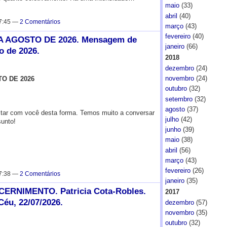
maio
(33)
abril
(40)
 7:45 —
2 Comentários
março
(43)
fevereiro
(40)
 AGOSTO DE 2026. Mensagem de
janeiro
(66)
o de 2026.
2018
dezembro
(24)
novembro
(24)
O DE 2026
outubro
(32)
setembro
(32)
agosto
(37)
ar com você desta forma. Temos muito a conversar
julho
(42)
sunto!
junho
(39)
maio
(38)
abril
(56)
março
(43)
fevereiro
(26)
 7:38 —
2 Comentários
janeiro
(35)
RNIMENTO. Patricia Cota-Robles.
2017
u, 22/07/2026.
dezembro
(57)
novembro
(35)
outubro
(32)