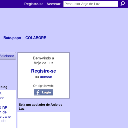
Registre-se
Acessar
Bate-papo
COLABORE
Adicionar
Bem-vindo a
Anjo de Luz
Registre-se
ou
acesse
Or sign in with:
 blog
A.
Lee
Seja um apoiador de Anjo de
O DE
Luz
 de
e Jane
o de