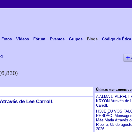
Fotos
Vídeos
Fórum
Eventos
Grupos
Blogs
Código de Ética
og
(6,830)
Últimas mensagens do
A ALMA É PERFEIT
ravés de Lee Carroll.
KRYON Através de 
Carroll.
HOJE EU VOS FAL
PERDÃO. Mensagem
Mãe Maria Através d
Ribeiro, 05 de agost
2026.