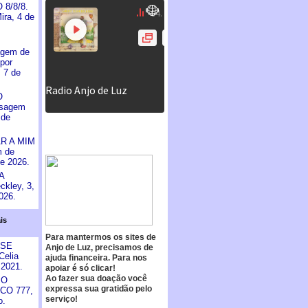
8/8/8.
ira, 4 de
gem de
por
, 7 de
O
nsagem
 de
R A MIM
 de
e 2026.
A
ckley, 3,
026.
is
Para mantermos os sites de
PSE
Anjo de Luz, precisamos de
elia
ajuda financeira. Para nos
 2021.
apoiar é só clicar!
Ao fazer sua doação você
 O
expressa sua gratidão pelo
CO 777,
serviço!
o.