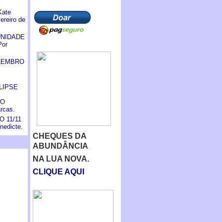
Kate
ereiro de
UNIDADE
Por
ZEMBRO
LIPSE
MO
rcas.
 11/11
nedicte.
CHEQUES DA
ABUNDÂNCIA
NA LUA NOVA.
CLIQUE AQUI