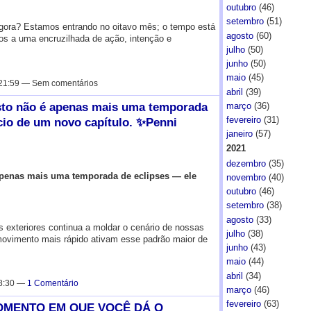
outubro
(46)
setembro
(51)
gora? Estamos entrando no oitavo mês; o tempo está
agosto
(60)
s a uma encruzilhada de ação, intenção e
julho
(50)
junho
(50)
maio
(45)
21:59 — Sem comentários
abril
(39)
 não é apenas mais uma temporada
março
(36)
fevereiro
(31)
cio de um novo capítulo. ✨Penni
janeiro
(57)
2021
dezembro
(35)
enas mais uma temporada de eclipses — ele
novembro
(40)
outubro
(46)
setembro
(38)
agosto
(33)
as exteriores continua a moldar o cenário de nossas
julho
(38)
movimento mais rápido ativam esse padrão maior de
junho
(43)
maio
(44)
abril
(34)
 8:30 —
1 Comentário
março
(46)
fevereiro
(63)
MENTO EM QUE VOCÊ DÁ O