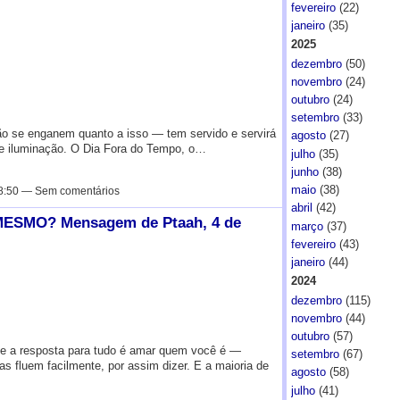
fevereiro
(22)
janeiro
(35)
2025
dezembro
(50)
novembro
(24)
outubro
(24)
setembro
(33)
o se enganem quanto a isso — tem servido e servirá
agosto
(27)
 iluminação. O Dia Fora do Tempo, o…
julho
(35)
junho
(38)
maio
(38)
8:50 — Sem comentários
abril
(42)
SMO? Mensagem de Ptaah, 4 de
março
(37)
fevereiro
(43)
janeiro
(44)
2024
dezembro
(115)
novembro
(44)
outubro
(57)
que a resposta para tudo é amar quem você é —
setembro
(67)
as fluem facilmente, por assim dizer. E a maioria de
agosto
(58)
julho
(41)