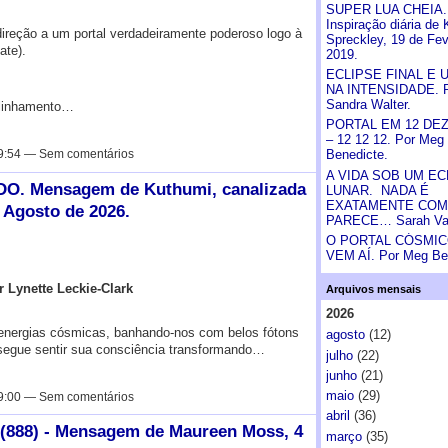
SUPER LUA CHEIA.
Inspiração diária de 
direção a um portal verdadeiramente poderoso logo à
Spreckley, 19 de Fev
ate).
2019.
ECLIPSE FINAL E 
NA INTENSIDADE. 
Sandra Walter.
alinhamento…
PORTAL EM 12 DE
– 12 12 12. Por Meg
9:54 — Sem comentários
Benedicte.
A VIDA SOB UM EC
. Mensagem de Kuthumi, canalizada
LUNAR. NADA É
EXATAMENTE CO
e Agosto de 2026.
PARECE… Sarah Va
O PORTAL CÓSMICO
VEM AÍ. Por Meg Be
Lynette Leckie-Clark
Arquivos mensais
2026
energias cósmicas, banhando-nos com belos fótons
agosto
(12)
segue sentir sua consciência transformando…
julho
(22)
junho
(21)
maio
(29)
9:00 — Sem comentários
abril
(36)
(888) - Mensagem de Maureen Moss, 4
março
(35)