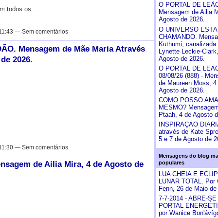
O PORTAL DE LEÃO 
 em todos os…
Mensagem de Ailia M
Agosto de 2026.
O UNIVERSO ESTÁ
11:43 — Sem comentários
CHAMANDO. Mensa
Kuthumi, canalizada 
O. Mensagem de Mãe Maria Através
Lynette Leckie-Clark
 de 2026.
Agosto de 2026.
O PORTAL DE LEÃ
08/08/26 (888) - Me
de Maureen Moss, 4
Agosto de 2026.
COMO POSSO AMA
MESMO? Mensagem
Ptaah, 4 de Agosto d
INSPIRAÇÃO DIÁRI
através de Kate Spre
5 e 7 de Agosto de 2
11:30 — Sem comentários
Mensagens do blog ma
sagem de Ailia Mira, 4 de Agosto de
populares
LUA CHEIA E ECLI
LUNAR TOTAL. Por C
Fenn, 26 de Maio de
7-7-2014 - ABRE-SE
PORTAL ENERGÉTI
por Wanice Bon'ávíg