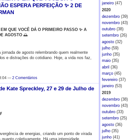
janeiro
(47)
NÃO ESPERA PERFEIÇÃO ✨ 2 DE
2020
ERMAN
dezembro
(39)
novembro
(43)
outubro
(38)
M QUE VOCÊ DÁ O PRIMEIRO PASSO ✨ A
DE AGOSTO
🌅
setembro
(26)
agosto
(32)
julho
(59)
 jornada de agosto relembrando quem realmente
junho
(35)
s e distrações do cotidiano. Hoje, a vida nos faz,
maio
(35)
abril
(36)
março
(45)
 8:04 —
2 Comentários
fevereiro
(37)
janeiro
(53)
 Kate Spreckley, 27 e 29 de Julho de
2019
dezembro
(38)
novembro
(43)
outubro
(33)
y
setembro
(25)
agosto
(36)
julho
(35)
vergência de energias, criando um ponto de virada
junho
(41)
os quanto coletivamente. Há uma intensidade…