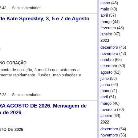
junho
(46)
7:48 — Sem comentários
maio
(43)
abril
(57)
 Kate Spreckley, 3, 5 e 7 de Agosto
março
(44)
fevereiro
(48)
janeiro
(47)
2023
dezembro
(46)
y
novembro
(42)
outubro
(65)
 NO CORAÇÃO
setembro
(50)
 ponto de ebulição, à medida que sistemas e
agosto
(61)
gmentar rapidamente. Ilusões, manipulações e
julho
(58)
junho
(64)
maio
(71)
7:28 — Sem comentários
abril
(51)
março
(46)
A AGOSTO DE 2026. Mensagem de
fevereiro
(70)
 de 2026.
janeiro
(69)
2022
dezembro
(54)
TO DE 2026
novembro
(56)