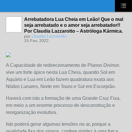
UA-2431694-1
Arrebatadora Lua Cheia em Leão! Que o mal
seja arrebatado e o amor seja arrebatador!!
Por Claudia Lazzarotto – Astróloga Kármica.
por
Claudia Lazzarotto
15 Fev, 2022
A Capacidade de redirecionamento de Planos Divinos
vive um forte ápice nesta Lua Cheia, quando Sol em
Aquário e Lua em Leão fazem quadratura exata aos
Nódos Lunares, Norte em Touro e Sul em Escorpião.
Haverá com isto a formação de uma Grande Cruz Fixa,
em meio a um enorme processo de desconstrução e
reorganização evolutiva.
Isto poderá gerar algumas tensões no ar, porque a
qualidade fixa dos signos, confere rigidez à uma força