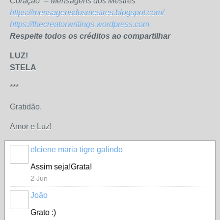
Coração” – Mensagens dos Mestres
https://mensagensdosmestres.blogspot.com/
https://thecreatorwritings.wordpress.com
Respeite todos os créditos ao compartilhar
LUZ!
STELA
***
Gratidão.
Amor e Luz!
elciene maria tigre galindo
Assim seja!Grata!
2 Jun
João
Grato :)