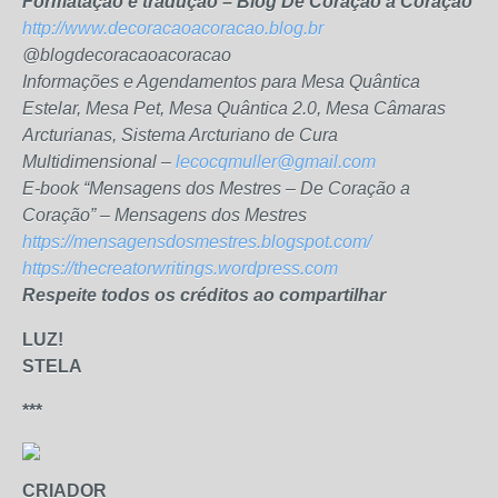
Formatação e tradução – Blog De Coração a Coração
http://www.decoracaoacoracao.blog.br
@blogdecoracaoacoracao
Informações e Agendamentos para Mesa Quântica
Estelar, Mesa Pet, Mesa Quântica 2.0, Mesa Câmaras
Arcturianas, Sistema Arcturiano de Cura
Multidimensional –
lecocqmuller@gmail.com
E-book “Mensagens dos Mestres – De Coração a
Coração” – Mensagens dos Mestres
https://mensagensdosmestres.blogspot.com/
https://thecreatorwritings.wordpress.com
Respeite todos os créditos ao compartilhar
LUZ!
STELA
***
CRIADOR