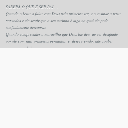
SABERÁ O QUE É SER PAI ...
Quando o levar a falar com Deus pela primeira vez, e o ensinar a rezar
por todos e ele sentir que o seu carinho é algo no qual ele pode
confiadamente descansar.
Quando compreender a maravilha que Deus lhe deu, ao ser desafiado
por ele com suas primeiras perguntas, e, desprevenido, não souber
como respondê-las.
SABERÁ O QUE É SER PAI ...
Quando chegar o dia em que você não o acompanhar, porque seus
amigos o estão esperando e você sentir que seu coração fica abalado,
porque esse dia chegou antes do que você pensava e sente
profundamente que assim deve ser, porque é o preço que pagará pelo
aprendizado de seu vôo definitivo.
Quando ouvir seu primeiro apelo e seu primeiro desejo de
independência.