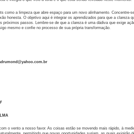
hts como a limpeza que abre espaço para um novo alinhamento. Concentre-s
xão honesta. O objetivo aqui é integrar os aprendizados para que a clareza q
us próximos passos. Lembre-se de que a clareza é uma dádiva que exige açã
sigo mesmo e confie no processo de sua própria transformação.
madrumond@yahoo.com.br
y
ALMA
com o vento a nosso favor. As coisas estão se movendo mais rápido, à medi
aturalmente, permitindo que novas oportunidades surjam, as quais exigirão 