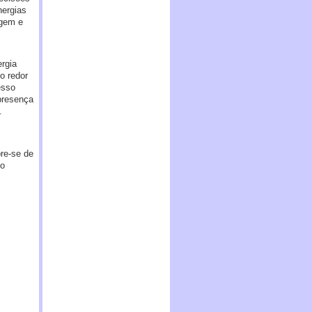
nergias
agem e
ergia
o redor
esso
presença
.
re-se de
do