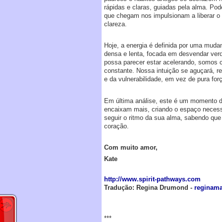
rápidas e claras, guiadas pela alma. Po
que chegam nos impulsionam a liberar o 
clareza.
Hoje, a energia é definida por uma mudan
densa e lenta, focada em desvendar verd
possa parecer estar acelerando, somos c
constante. Nossa intuição se aguçará, 
e da vulnerabilidade, em vez de pura fo
Em última análise, este é um momento d
encaixam mais, criando o espaço necessá
seguir o ritmo da sua alma, sabendo qu
coração.
Com muito amor,
Kate
http://www.spirit-pathways.com
Tradução: Regina Drumond -
reginam
***