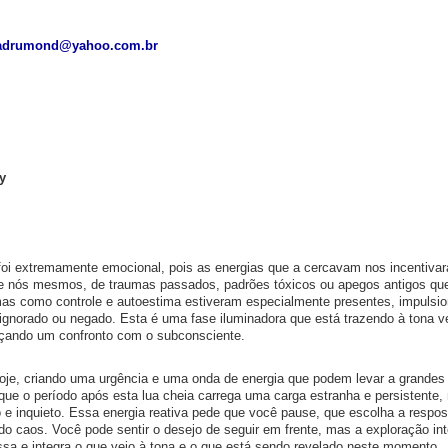
adrumond@yahoo.com.br
y
foi extremamente emocional, pois as energias que a cercavam nos incentiva
e nós mesmos, de traumas passados, padrões tóxicos ou apegos antigos qu
s como controle e autoestima estiveram especialmente presentes, impulsi
ignorado ou negado. Esta é uma fase iluminadora que está trazendo à tona v
rçando um confronto com o subconsciente.
 hoje, criando uma urgência e uma onda de energia que podem levar a grande
 que o período após esta lua cheia carrega uma carga estranha e persistente, 
o e inquieto. Essa energia reativa pede que você pause, que escolha a respo
o caos. Você pode sentir o desejo de seguir em frente, mas a exploração inte
sa e integra o que veio à tona e o que está sendo revelado neste momento.