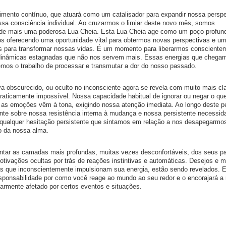
imento contínuo, que atuará como um catalisador para expandir nossa perspe
ssa consciência individual. Ao cruzarmos o limiar deste novo mês, somos
a de mais uma poderosa Lua Cheia. Esta Lua Cheia age como um poço profun
os oferecendo uma oportunidade vital para obtermos novas perspectivas e u
 para transformar nossas vidas. É um momento para liberarmos consciente
 dinâmicas estagnadas que não nos servem mais. Essas energias que chega
iemos o trabalho de processar e transmutar a dor do nosso passado.
va obscurecido, ou oculto no inconsciente agora se revela com muito mais cl
praticamente impossível. Nossa capacidade habitual de ignorar ou negar o qu
 as emoções vêm à tona, exigindo nossa atenção imediata. Ao longo deste pe
te sobre nossa resistência interna à mudança e nossa persistente necessid
qualquer hesitação persistente que sintamos em relação a nos desapegarmo
vo da nossa alma.
ontar as camadas mais profundas, muitas vezes desconfortáveis, dos seus p
otivações ocultas por trás de reações instintivas e automáticas. Desejos e 
s que inconscientemente impulsionam sua energia, estão sendo revelados. 
esponsabilidade por como você reage ao mundo ao seu redor e o encorajará a
larmente afetado por certos eventos e situações.