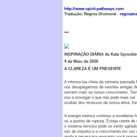
http://www.spirit-pathways.com
Tradução: Regina Drumond -
reginam
***
INSPIRAÇÃO DIÁRIA de Kate Spreckle
4 de Maio de 2026
A CLAREZA É UM PRESENTE
A intensa lua cheia da semana passada 
nos desapegarmos de versões antigas d
servem mais ao nosso crescimento. Tema
nos a enxergar o que não pode mais ser 
ocultas dos recessos da nossa alma, fo
A energia intensa continua a reverberar
ou a pontos de ruptura. Esteja ciente de
o sistema nervoso pode se sentir agitad
vez do impulso e o crescimento em vez d
ainda é necessária enquanto você proces