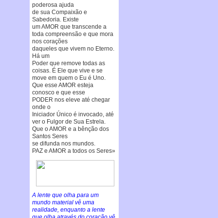
poderosa ajuda
de sua Compaixão e
Sabedoria. Existe
um AMOR que transcende a
toda compreensão e que mora
nos corações
daqueles que vivem no Eterno.
Há um
Poder que remove todas as
coisas. É Ele que vive e se
move em quem o Eu é Uno.
Que esse AMOR esteja
conosco e que esse
PODER nos eleve até chegar
onde o
Iniciador Único é invocado, até
ver o Fulgor de Sua Estrela.
Que o AMOR e a bênção dos
Santos Seres
se difunda nos mundos.
PAZ e AMOR a todos os Seres»
A lente que olha para um
mundo material vê uma
realidade, enquanto a lente
que olha através do coração vê