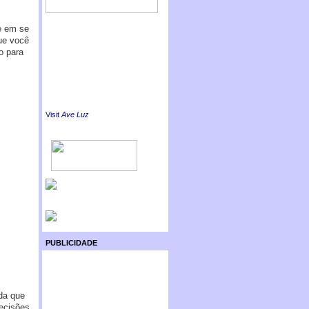
e em se
ue você
o para
Visit
Ave Luz
PUBLICIDADE
da que
decisões