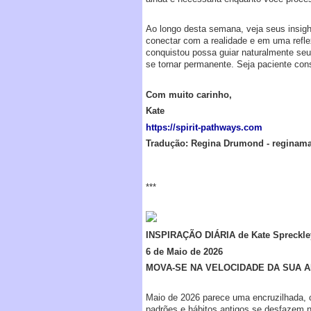
Ao longo desta semana, veja seus insig
conectar com a realidade e em uma refle
conquistou possa guiar naturalmente se
se tornar permanente. Seja paciente con
Com muito carinho,
Kate
https://spirit-pathways.com
Tradução: Regina Drumond - regina
***
INSPIRAÇÃO DIÁRIA de Kate Spreckle
6 de Maio de 2026
MOVA-SE NA VELOCIDADE DA SUA 
Maio de 2026 parece uma encruzilhada, 
padrões e hábitos antigos se desfazem n