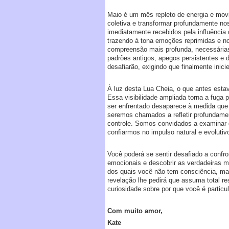
Maio é um mês repleto de energia e mov
coletiva e transformar profundamente no
imediatamente recebidos pela influênci
trazendo à tona emoções reprimidas e n
compreensão mais profunda, necessárias
padrões antigos, apegos persistentes e
desafiarão, exigindo que finalmente inic
À luz desta Lua Cheia, o que antes esta
Essa visibilidade ampliada torna a fuga 
ser enfrentado desaparece à medida que
seremos chamados a refletir profundamen
controle. Somos convidados a examinar 
confiarmos no impulso natural e evoluti
Você poderá se sentir desafiado a confr
emocionais e descobrir as verdadeiras m
dos quais você não tem consciência, ma
revelação lhe pedirá que assuma total r
curiosidade sobre por que você é particu
Com muito amor,
Kate