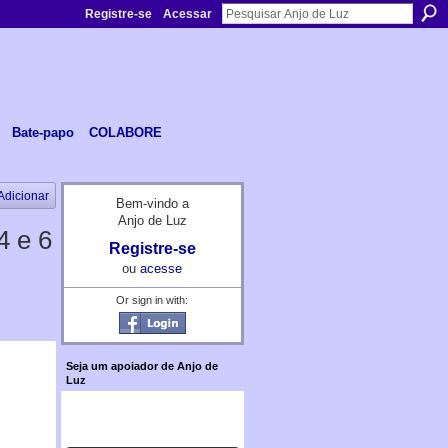
Registre-se
Acessar
Bate-papo
COLABORE
Adicionar
Bem-vindo a
Anjo de Luz
4 e 6
Registre-se
ou
acesse
Or sign in with:
Seja um apoiador de Anjo de
Luz