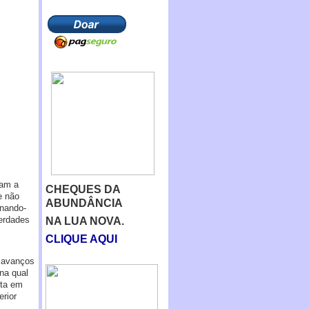
ram a
CHEQUES DA
e não
ABUNDÂNCIA
onando-
erdades
NA LUA NOVA.
CLIQUE AQUI
s avanços
na qual
sta em
rior