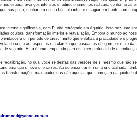
demos esperar avanços intensos e redirecionamentos radicais, conforme as e
que nos pesa, confiar em nossa bússola interior e seguir em frente com cor
ça interna significativa, com Plutão retrógrado em Aquário. Isso traz uma en
ades ocultas, transformação interior e reavaliação. Embora o mundo ao noss
onvidados a um período de crescimento que enfatiza a praticidade e o progr
revelando como as respostas e a clareza que buscamos chegam por meio da 
rça de vontade. Esta é uma temporada para escolher profundidade e confiança
e recalibração, no qual você se desfaz das versões de si mesmo que não se
rio para que o novo crie raízes. Ao se encontrar em uma encruzilhada, lemb
e as transformações mais poderosas são aquelas que começam na quietude 
adrumond@yahoo.com.br