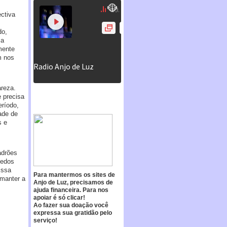
ctiva
do,
ma
mente
m nos
areza.
e precisa
ríodo,
ade de
s e
adrões
medos
Essa
Para mantermos os sites de
 manter a
Anjo de Luz, precisamos de
ajuda financeira. Para nos
apoiar é só clicar!
Ao fazer sua doação você
expressa sua gratidão pelo
serviço!