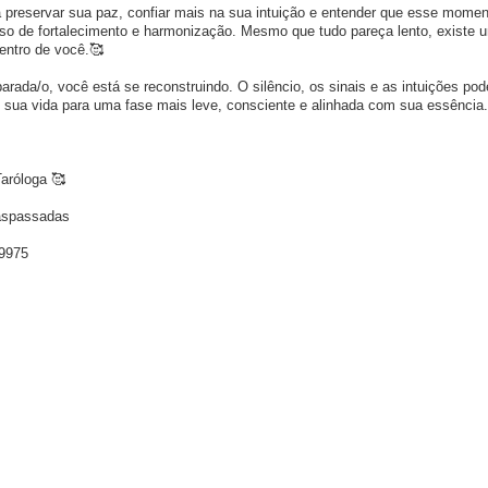
 preservar sua paz, confiar mais na sua intuição e entender que esse momen
o de fortalecimento e harmonização. Mesmo que tudo pareça lento, existe 
entro de você.
🥰
rada/o, você está se reconstruindo. O silêncio, os sinais e as intuições po
o sua vida para uma fase mais leve, consciente e alinhada com sua essência.
Taróloga
🥰
aspassadas
 9975