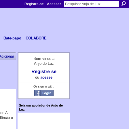
Registre-se
Acessar
Bate-papo
COLABORE
Adicionar
Bem-vindo a
Anjo de Luz
Registre-se
ou
acesse
Or sign in with:
Seja um apoiador de Anjo de
Luz
or. A
lêncio e