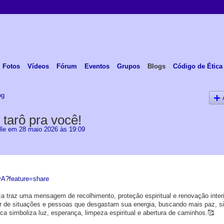
Fotos
Vídeos
Fórum
Eventos
Grupos
Blogs
Código de Ética
og
arô pra você!
lle
em 28 maio 2026 às 19:09
yA?feature=share
 traz uma mensagem de recolhimento, proteção espiritual e renovação interi
r de situações e pessoas que desgastam sua energia, buscando mais paz, si
 simboliza luz, esperança, limpeza espiritual e abertura de caminhos.
🥰