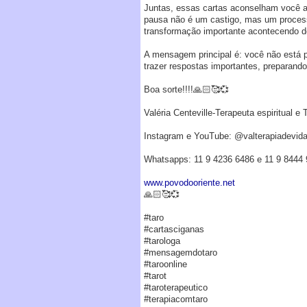
Juntas, essas cartas aconselham você a
pausa não é um castigo, mas um process
transformação importante acontecendo d
A mensagem principal é: você não está pa
trazer respostas importantes, preparand
Boa sorte!!!!
🙏🏻
🥰
💞
Valéria Centeville-Terapeuta espiritual e 
Instagram e YouTube: @valterapiadevid
Whatsapps: 11 9 4236 6486 e 11 9 8444
www.povodooriente.net
🙏🏻
🥰
💞
#taro
#cartasciganas
#tarologa
#mensagemdotaro
#taroonline
#tarot
#taroterapeutico
#terapiacomtaro