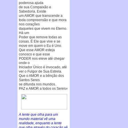
poderosa ajuda
de sua Compaixão e
Sabedoria. Existe
um AMOR que transcende a
toda compreensão e que mora
nos corações
daqueles que vivem no Eterno.
Há um
Poder que remove todas as
coisas. É Ele que vive e se
move em quem o Eu é Uno.
Que esse AMOR esteja
conosco e que esse
PODER nos eleve até chegar
onde o
Iniciador Único é invocado, até
ver o Fulgor de Sua Estrela.
Que o AMOR e a bênção dos
Santos Seres
se difunda nos mundos.
PAZ e AMOR a todos os Seres»
A lente que olha para um
mundo material vê uma
realidade, enquanto a lente
que olha através do coração vê