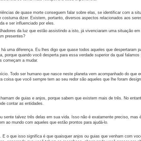
iências de quase morte conseguem falar sobre elas, se identificar com a sit
se costuma dizer. Existem, portanto, diversos aspectos relacionados aos sere
da e ser influenciado por eles.
lhadores da luz que estão assistindo a isto, já vivenciaram uma situação em
am presentes?
, e há uma diferença. Eu lhes digo que quase todos aqueles que despertaram 
ia, porque quando você desperta para essa verdade superior da qual falamos 
isas começam a mudar.
início. Todo ser humano que nasce neste planeta vem acompanhado do que e
ra coisa que você sempre tem ao seu redor são aqueles que lhe foram desig
hamam de guias e anjos, porque sabem que existem mais de três. No entan
de contar as entidades.
u sente talvez três delas em sua vida. Isso não é exatamente preciso, mas 
vem ao mundo com aqueles que estão prontos para ajudá-lo.
. E o que isso significa é que quaisquer anjos ou guias que venham com voc