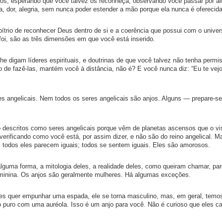
os, esperando que você talvez os reconheça, observando você passar por al
za, dor, alegria, sem nunca poder estender a mão porque ela nunca é oferecida
ítrio de reconhecer Deus dentro de si e a coerência que possui com o univer
 foi, são as três dimensões em que você está inserido.
 lhe digam líderes espirituais, e doutrinas de que você talvez não tenha permi
o de fazê-las, mantém você à distância, não é? E você nunca diz: “Eu te vejo
res angelicais. Nem todos os seres angelicais são anjos. Alguns — prepare-s
descritos como seres angelicais porque vêm de planetas ascensos que o vi
erificando como você está, por assim dizer, e não são do reino angelical. M
, todos eles parecem iguais; todos se sentem iguais. Eles são amorosos.
 alguma forma, a mitologia deles, a realidade deles, como queiram chamar, p
eminina. Os anjos são geralmente mulheres. Há algumas exceções.
es quer empunhar uma espada, ele se torna masculino, mas, em geral, tem
o puro com uma auréola. Isso é um anjo para você. Não é curioso que eles c