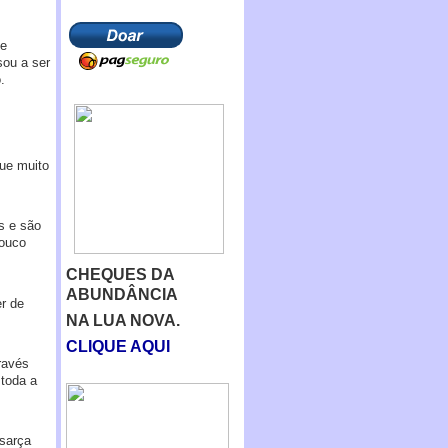
 e
sou a ser
.
ue muito
s e são
pouco
CHEQUES DA
ABUNDÂNCIA
r de
NA LUA NOVA.
CLIQUE AQUI
ravés
toda a
sarça