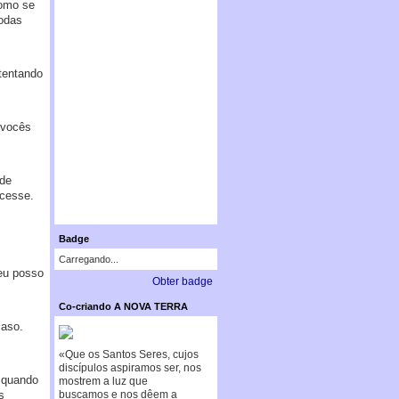
como se
odas
tentando
 vocês
 de
ecesse.
Badge
Carregando...
 eu posso
Obter badge
Co-criando A NOVA TERRA
caso.
«Que os Santos Seres, cujos
discípulos aspiramos ser, nos
 quando
mostrem a luz que
buscamos e nos dêem a
s