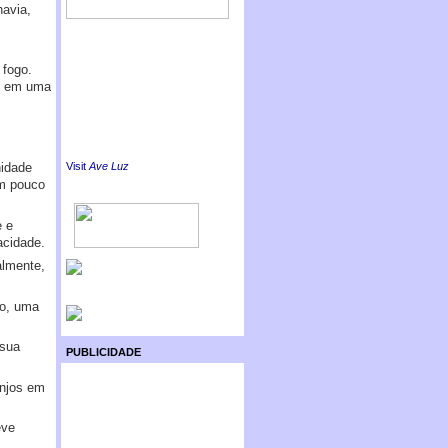
havia,
 fogo.
ão em uma
Visit
Ave Luz
nidade
um pouco
e e
acidade.
almente,
ão, uma
 sua
PUBLICIDADE
anjos em
eve