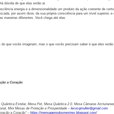
á dúvida de que elas estão aí.
sciência energia e a dimensionalidade um produto da ação coerente de certo
scada, por assim dizer, da sua própria consciência para um nível superior, e
 maneiras diferentes. Você chega até elas.
es do que vocês imaginam, mas o que vocês precisam saber é que eles estã
ação a Coração
Quântica Estelar, Mesa Pet, Mesa Quântica 2.0, Mesa Câmaras Arcturianas
onal, Mini Mesas de Proteção e Prosperidade –
lecocqmuller@gmail.com
ração a Coração” –
https://mensagensdosmestres.blogspot.com/