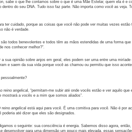
n, sabe o que lhe contamos sobre o que é uma Mãe Estelar, quem ela é e 
o dentro do seu DNA. Tudo isso faz parte. Não importa como você as veja. T
ra ter cuidado, porque as coisas que você não pode ver muitas vezes estão 
sso não é verdade.
o são todos benevolentes e todos têm as mãos estendidas de uma forma que
de nos conhecer melhor?”.
or a sua opinião sobre anjos em geral, eles podem ser uma entre uma miríade
tram e saem da sua vida porque você as chamou ou permitiu que isso acont
o pessoalmente?
ao reino angelical, “permitam-me subir até onde vocês estão e ver aquilo que
que mostrará a vocês e a mim que somos aliados”.
 reino angelical está aqui para você. É uma comitiva para você. Não é por a
 poderia até dizer que eles são designados.
digamos o seguinte: sua consciência é energia. Sabemos disso agora, então,
 se desenvolver para uma dimensão um pouco mais elevada, essas sensaçõe