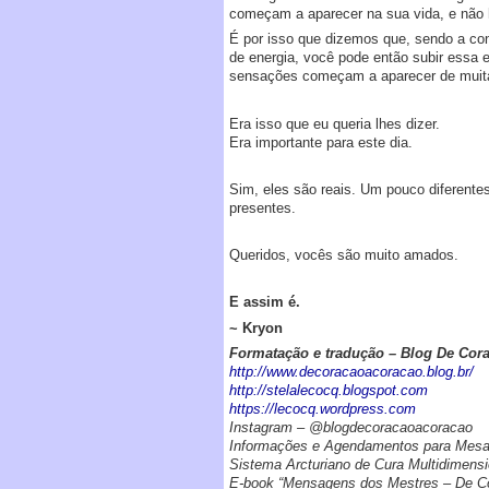
começam a aparecer na sua vida, e não h
É por isso que dizemos que, sendo a con
de energia, você pode então subir essa e
sensações começam a aparecer de muitas
Era isso que eu queria lhes dizer.
Era importante para este dia.
Sim, eles são reais. Um pouco diferent
presentes.
Queridos, vocês são muito amados.
E assim é.
~ Kryon
Formatação e tradução – Blog De Cor
http://www.decoracaoacoracao.blog.br/
http://stelalecocq.blogspot.com
https://lecocq.wordpress.com
Instagram – @blogdecoracaoacoracao
Informações e Agendamentos para Mesa 
Sistema Arcturiano de Cura Multidimensi
E-book “Mensagens dos Mestres – De Co