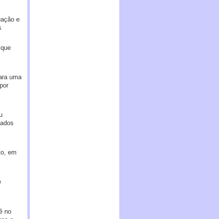
uação e
s
 que
para uma
por
u
nados
to, em
é
ê no