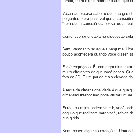
tempo, outro experimento mostrou que el
Você não precisa saber o que são gerado
perguntou: será possível que a consciênc
“será que a consciência possui os atribut
Como isso se encaixa na discussão sobr
Bem, vamos voltar àquela pergunta. Uma 
pouco acontecerá quando você disser iss
É até engraçado. É uma regra elementar 
muito diferentes do que você pensa. Qua
fora da 3D. É um pouco mais elevada do
A regra da dimensionalidade é que qualq
dimensão inferior não pode visitar um de
Então, os anjos podem vir e ir, você po
daquilo que realizam para você, talvez
sua glória.
Bem, houve algumas exceções. Uma delas