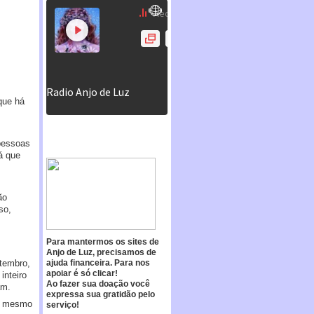
que há
pessoas
á que
ão
so,
Para mantermos os sites de
Anjo de Luz, precisamos de
tembro,
ajuda financeira. Para nos
apoiar é só clicar!
inteiro
Ao fazer sua doação você
am.
expressa sua gratidão pelo
Ao mesmo
serviço!