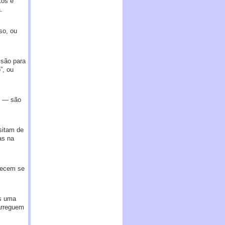
tos e
.
so, ou
ssão para
”, ou
e — são
sitam de
as na
arecem se
os uma
arreguem