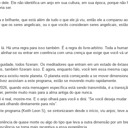
e dele. Ele não identifica um anjo em sua cultura, em sua época, porque não 
ia ser.
 brilhante, que está além de tudo o que ele já viu, então ele a comparou ao
er que os seres angelicais, ou o que vocês consideram seres angelicais, est
lá. Há uma regra para isso também. É a regra do livre-arbítrio. Toda a huma
itar, alinhar-se ou entrar em coerência com uma crença que exige que você vá 
tiguidade, todos fizeram. Os meditadores que entram em um estado de êxtas
s, também fizeram isso. E agora, enquanto falo, você tem essa mesma cap
ca existiu neste planeta. O planeta está começando a se mover dimension
lvez assistam a este programa, estão se movendo muito rapidamente.
 2026, quando esta mensagem específica está sendo transmitida, é a transiç
r, permite muito mais para a alma antiga do que nunca.
 é real, mostre-me. E o anjo olhará para você e dirá: “Se você deseja mudar
rá olhando diretamente para nós”.
e programa (Keith Leon S), se sintonizaram desde o início, viu anjos; teve 
iência de quase morte ou algo do tipo que leva a outra dimensão por um br
nsciência se torna mais receptiva a essa experiência.