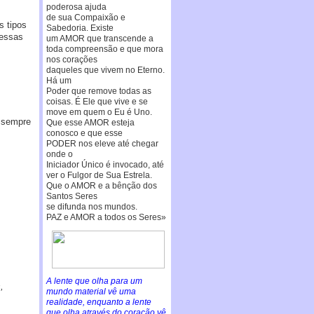
poderosa ajuda
de sua Compaixão e
s tipos
Sabedoria. Existe
 essas
um AMOR que transcende a
toda compreensão e que mora
nos corações
daqueles que vivem no Eterno.
Há um
Poder que remove todas as
coisas. É Ele que vive e se
move em quem o Eu é Uno.
o sempre
Que esse AMOR esteja
conosco e que esse
PODER nos eleve até chegar
onde o
Iniciador Único é invocado, até
ver o Fulgor de Sua Estrela.
Que o AMOR e a bênção dos
Santos Seres
se difunda nos mundos.
PAZ e AMOR a todos os Seres»
A lente que olha para um
,
mundo material vê uma
realidade, enquanto a lente
que olha através do coração vê