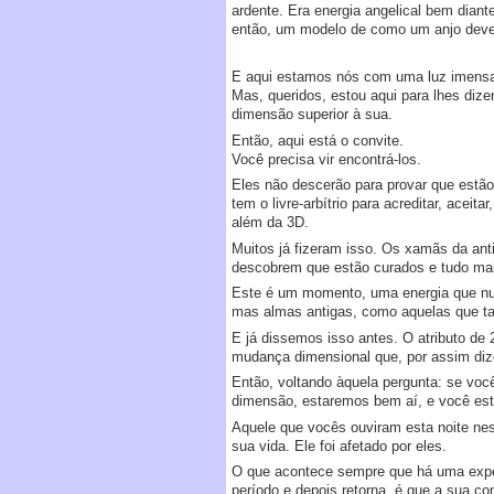
ardente. Era energia angelical bem diant
então, um modelo de como um anjo dever
E aqui estamos nós com uma luz imensa e
Mas, queridos, estou aqui para lhes diz
dimensão superior à sua.
Então, aqui está o convite.
Você precisa vir encontrá-los.
Eles não descerão para provar que estão 
tem o livre-arbítrio para acreditar, ace
além da 3D.
Muitos já fizeram isso. Os xamãs da an
descobrem que estão curados e tudo mai
Este é um momento, uma energia que nun
mas almas antigas, como aquelas que ta
E já dissemos isso antes. O atributo de
mudança dimensional que, por assim dize
Então, voltando àquela pergunta: se você
dimensão, estaremos bem aí, e você esta
Aquele que vocês ouviram esta noite nest
sua vida. Ele foi afetado por eles.
O que acontece sempre que há uma exper
período e depois retorna, é que a sua co