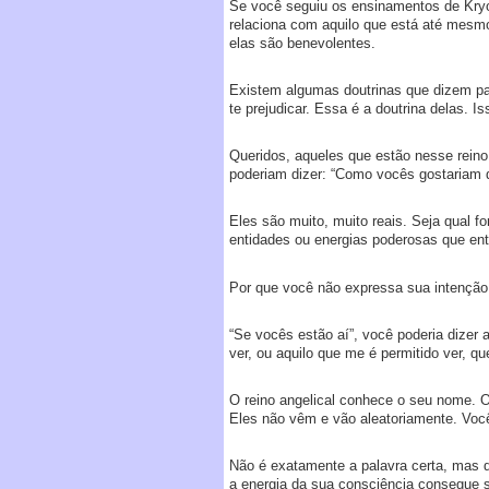
Se você seguiu os ensinamentos de Kryo
relaciona com aquilo que está até mesm
elas são benevolentes.
Existem algumas doutrinas que dizem pa
te prejudicar. Essa é a doutrina delas. I
Queridos, aqueles que estão nesse rein
poderiam dizer: “Como vocês gostariam 
Eles são muito, muito reais. Seja qual f
entidades ou energias poderosas que en
Por que você não expressa sua intençã
“Se vocês estão aí”, você poderia dizer 
ver, ou aquilo que me é permitido ver, 
O reino angelical conhece o seu nome. O
Eles não vêm e vão aleatoriamente. Você
Não é exatamente a palavra certa, mas 
a energia da sua consciência consegue