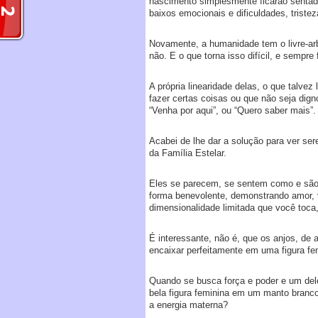
nascimento simplesmente ficarão sentad
baixos emocionais e dificuldades, triste
Novamente, a humanidade tem o livre-arb
não. E o que torna isso difícil, e sempre
A própria linearidade delas, o que talvez
fazer certas coisas ou que não seja dign
“Venha por aqui”, ou “Quero saber mais”.
Acabei de lhe dar a solução para ver se
da Família Estelar.
Eles se parecem, se sentem como e são 
forma benevolente, demonstrando amor, v
dimensionalidade limitada que você toca
É interessante, não é, que os anjos, de
encaixar perfeitamente em uma figura f
Quando se busca força e poder e um del
bela figura feminina em um manto branc
a energia materna?