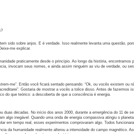
m?
tem sido sobre anjos. E é verdade. Isso realmente levanta uma questão, por
Deixe-me explicar.
nidade praticamente desde o princípio. Ao longo da história, encontramos 
ncia, invocam seus nomes, e ainda assim ninguém as viu de verdade, ou ser
strem-me”. Então você ficará sentado pensando: “Ok, ou vocês existem ou n
editarei”. Gostaria de mostrar a vocês a tolice disso. Antes de fazermos is
co do que teórico: a descoberta de que a consciência é energia.
ou duas décadas. No início dos anos 2000, durante a emergência do 11 de se
am algo inegável. Quando uma onda de energia compassiva atingiu o planeta 
rolar em tempo real, esses experimentos comprovaram algo. Todos funcionar
ncia da humanidade realmente alterou a intensidade do campo magnético. 