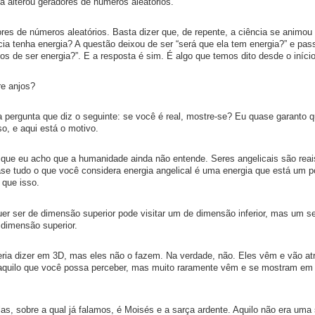
a alterou geradores de números aleatórios.
res de números aleatórios. Basta dizer que, de repente, a ciência se animou
ia tenha energia? A questão deixou de ser “será que ela tem energia?” e pas
os de ser energia?”. E a resposta é sim. É algo que temos dito desde o início
e anjos?
pergunta que diz o seguinte: se você é real, mostre-se? Eu quase garanto q
o, e aqui está o motivo.
que eu acho que a humanidade ainda não entende. Seres angelicais são reai
se tudo o que você considera energia angelical é uma energia que está um 
 que isso.
uer ser de dimensão superior pode visitar um de dimensão inferior, mas um se
 dimensão superior.
deria dizer em 3D, mas eles não o fazem. Na verdade, não. Eles vêm e vão at
 daquilo que você possa perceber, mas muito raramente vêm e se mostram em 
, sobre a qual já falamos, é Moisés e a sarça ardente. Aquilo não era uma 