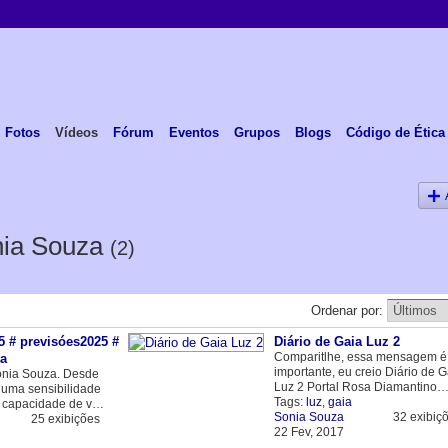
Fotos
Vídeos
Fórum
Eventos
Grupos
Blogs
Código de Ética
nia Souza
(2)
Ordenar por:
5 # previsóes2025 #
Diário de Gaia Luz 2
Comparitlhe, essa mensagem é
ia
importante, eu creio Diário de G
onia Souza. Desde
Luz 2 Portal Rosa Diamantino
 uma sensibilidade
Tags:
luz
,
gaia
a capacidade de v…
Sonia Souza
32 exibiç
25 exibições
22 Fev, 2017