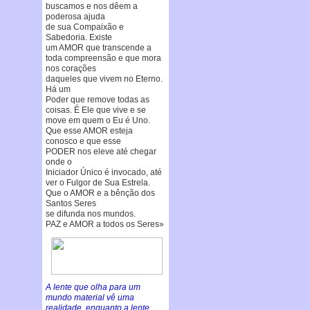
buscamos e nos dêem a
poderosa ajuda
de sua Compaixão e
Sabedoria. Existe
um AMOR que transcende a
toda compreensão e que mora
nos corações
daqueles que vivem no Eterno.
Há um
Poder que remove todas as
coisas. É Ele que vive e se
move em quem o Eu é Uno.
Que esse AMOR esteja
conosco e que esse
PODER nos eleve até chegar
onde o
Iniciador Único é invocado, até
ver o Fulgor de Sua Estrela.
Que o AMOR e a bênção dos
Santos Seres
se difunda nos mundos.
PAZ e AMOR a todos os Seres»
A lente que olha para um
mundo material vê uma
realidade, enquanto a lente