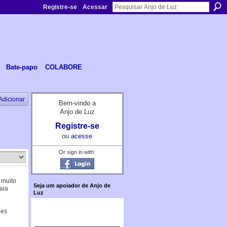
Registre-se
Acessar
Bate-papo
COLABORE
Adicionar
Bem-vindo a
Anjo de Luz
Registre-se
ou
acesse
Or sign in with:
 muito
Seja um apoiador de Anjo de
aia
Luz
…
ões