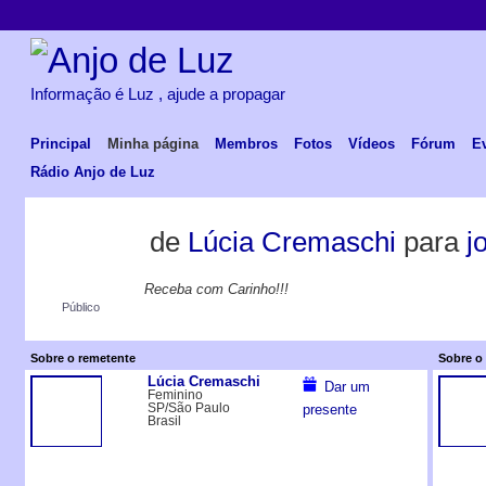
Informação é Luz , ajude a propagar
Principal
Minha página
Membros
Fotos
Vídeos
Fórum
E
Rádio Anjo de Luz
de
Lúcia Cremaschi
para
j
Receba com Carinho!!!
Público
Sobre o remetente
Sobre o 
Lúcia Cremaschi
Dar um
Feminino
SP/São Paulo
presente
Brasil