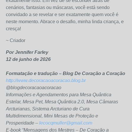
exatamente isso. Em vez de se esconder atrás de
cenários, fantasias ou máscaras, você está sendo
convidado a se revelar e ser exatamente quem você é
neste momento. Abrace o desafio, minha linda criança, e
cresça!
~ Criador
Por Jennifer Farley
12 de junho de 2026
Formatação e tradução – Blog De Coração a Coração
http://www.decoracaoacoracao.blog.br
@blogdecoracaoacoracao
Informações e Agendamentos para Mesa Quântica
Estelar, Mesa Pet, Mesa Quântica 2.0, Mesa Câmaras
Arcturianas, Sistema Arcturiano de Cura
Multidimensional, Mini Mesas de Proteção e
Prosperidade –
lecocqmuller@gmail.com
E-book “Mensagens dos Mestres – De Coração a