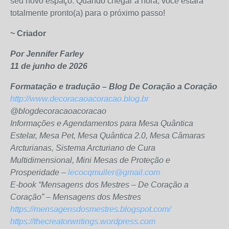
seu novo espaço. Quando chegar a hora, você estará
totalmente pronto(a) para o próximo passo!
~ Criador
Por Jennifer Farley
11 de junho de 2026
Formatação e tradução – Blog De Coração a Coração
http://www.decoracaoacoracao.blog.br
@blogdecoracaoacoracao
Informações e Agendamentos para Mesa Quântica
Estelar, Mesa Pet, Mesa Quântica 2.0, Mesa Câmaras
Arcturianas, Sistema Arcturiano de Cura
Multidimensional, Mini Mesas de Proteção e
Prosperidade –
lecocqmuller@gmail.com
E-book “Mensagens dos Mestres – De Coração a
Coração” – Mensagens dos Mestres
https://mensagensdosmestres.blogspot.com/
https://thecreatorwritings.wordpress.com