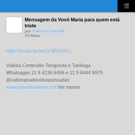
UA-2431694-1
Mensagem da Vovó Maria para quem está
triste
por
Valéria Centeville
29 Maio
https://youtu.be/ImGLM5ljJV8
;
Valéria Centeville-Terapeuta e Taróloga
Whatsapps 11 9 4236 6486 e 11 9 8444 9975
@valterapiadevidaspassadas
www.povodooriente.net
Ver menos