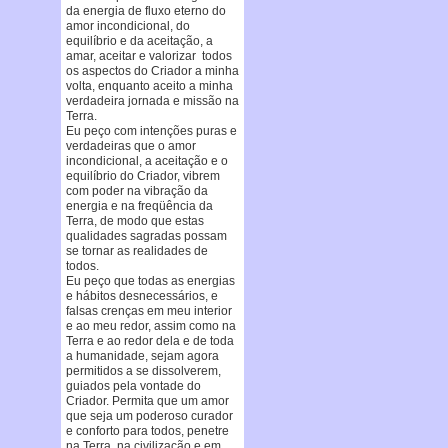
da energia de fluxo eterno do
amor incondicional, do
equilíbrio e da aceitação, a
amar, aceitar e valorizar todos
os aspectos do Criador a minha
volta, enquanto aceito a minha
verdadeira jornada e missão na
Terra.
Eu peço com intenções puras e
verdadeiras que o amor
incondicional, a aceitação e o
equilíbrio do Criador, vibrem
com poder na vibração da
energia e na freqüência da
Terra, de modo que estas
qualidades sagradas possam
se tornar as realidades de
todos.
Eu peço que todas as energias
e hábitos desnecessários, e
falsas crenças em meu interior
e ao meu redor, assim como na
Terra e ao redor dela e de toda
a humanidade, sejam agora
permitidos a se dissolverem,
guiados pela vontade do
Criador. Permita que um amor
que seja um poderoso curador
e conforto para todos, penetre
na Terra, na civilização e em