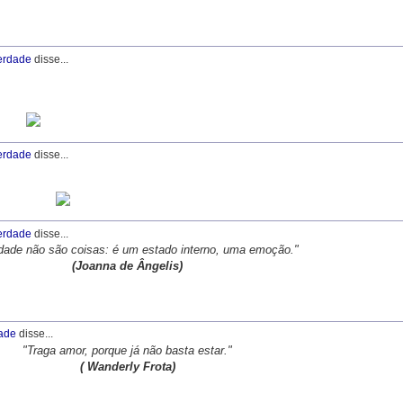
erdade
disse...
erdade
disse...
erdade
disse...
idade não são coisas: é um estado interno, uma emoção."
(Joanna de Ângelis)
ade
disse...
"Traga amor, porque já não basta estar."
( Wanderly Frota)