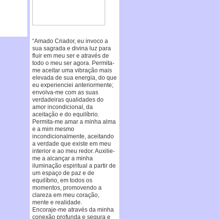
“Amado Criador, eu invoco a
sua sagrada e divina luz para
fluir em meu ser e através de
todo o meu ser agora. Permita-
me aceitar uma vibração mais
elevada de sua energia, do que
eu experienciei anteriormente;
envolva-me com as suas
verdadeiras qualidades do
amor incondicional, da
aceitação e do equilíbrio.
Permita-me amar a minha alma
e a mim mesmo
incondicionalmente, aceitando
a verdade que existe em meu
interior e ao meu redor. Auxilie-
me a alcançar a minha
iluminação espiritual a partir de
um espaço de paz e de
equilíbrio, em todos os
momentos, promovendo a
clareza em meu coração,
mente e realidade.
Encoraje-me através da minha
conexão profunda e segura e