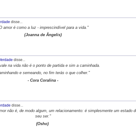
rdade
disse...
O amor é como a luz - imprescindível para a vida."
(Joanna de Ângelis)
Verdade
disse...
vale na vida não é o ponto de partida e sim a caminhada.
minhando e semeando, no fim terás o que colher."
- Cora Coralina -
erdade
disse...
mor não é, de modo algum, um relacionamento: é simplesmente um estado d
seu ser."
(Osho)