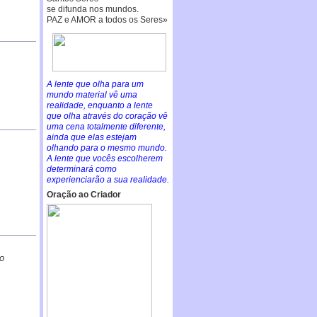
se difunda nos mundos.
PAZ e AMOR a todos os Seres»
A lente que olha para um
mundo material vê uma
realidade, enquanto a lente
que olha através do coração vê
uma cena totalmente diferente,
ainda que elas estejam
olhando para o mesmo mundo.
A lente que vocês escolherem
determinará como
experienciarão a sua realidade.
Oração ao Criador
o