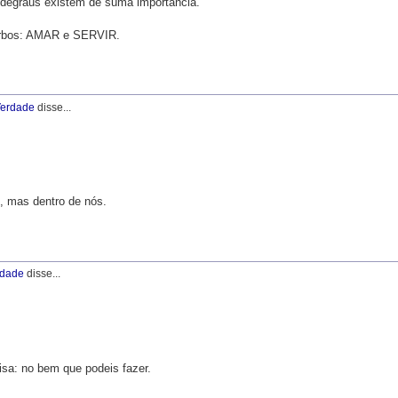
 degraus existem de suma importância.
erbos: AMAR e SERVIR.
erdade
disse...
, mas dentro de nós.
rdade
disse...
isa: no bem que podeis fazer.