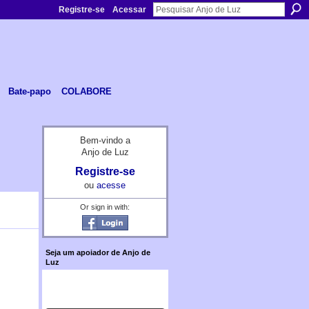
Registre-se
Acessar
Bate-papo
COLABORE
Bem-vindo a
Anjo de Luz
Registre-se
ou
acesse
Or sign in with:
Seja um apoiador de Anjo de
Luz