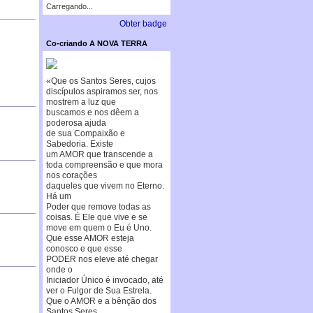
Carregando...
Obter badge
Co-criando A NOVA TERRA
«Que os Santos Seres, cujos
discípulos aspiramos ser, nos
mostrem a luz que
buscamos e nos dêem a
poderosa ajuda
de sua Compaixão e
Sabedoria. Existe
um AMOR que transcende a
toda compreensão e que mora
nos corações
daqueles que vivem no Eterno.
Há um
Poder que remove todas as
coisas. É Ele que vive e se
move em quem o Eu é Uno.
Que esse AMOR esteja
conosco e que esse
PODER nos eleve até chegar
onde o
Iniciador Único é invocado, até
ver o Fulgor de Sua Estrela.
Que o AMOR e a bênção dos
Santos Seres