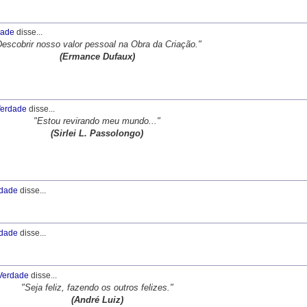
dade
disse...
Descobrir nosso valor pessoal na Obra da Criação."
(Ermance Dufaux)
erdade
disse...
"Estou revirando meu mundo..."
(Sirlei L. Passolongo)
dade
disse...
dade
disse...
Verdade
disse...
"Seja feliz, fazendo os outros felizes."
(André Luiz)