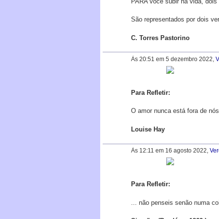
PARA você subir na vida, dois
São representados por dois v
C. Torres Pastorino
Às 20:51 em 5 dezembro 2022,
V
Para Refletir:
O amor nunca está fora de nós
Louise Hay
Às 12:11 em 16 agosto 2022,
Ve
Para Refletir:
... não penseis senão numa co