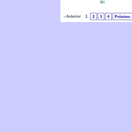
‹ Anterior
1
2
3
4
Próximo 