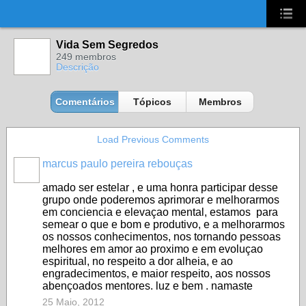
UA-2431694-1
Vida Sem Segredos
249 membros
Descrição
Comentários
Tópicos
Membros
Load Previous Comments
marcus paulo pereira rebouças
amado ser estelar , e uma honra participar desse
grupo onde poderemos aprimorar e melhorarmos
em conciencia e elevaçao mental, estamos para
semear o que e bom e produtivo, e a melhorarmos
os nossos conhecimentos, nos tornando pessoas
melhores em amor ao proximo e em evoluçao
espiritual, no respeito a dor alheia, e ao
engradecimentos, e maior respeito, aos nossos
abençoados mentores. luz e bem . namaste
25 Maio, 2012