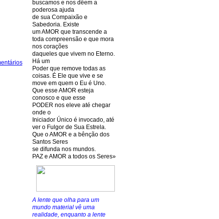
buscamos e nos dêem a
poderosa ajuda
de sua Compaixão e
Sabedoria. Existe
um AMOR que transcende a
toda compreensão e que mora
nos corações
daqueles que vivem no Eterno.
Há um
entários
Poder que remove todas as
coisas. É Ele que vive e se
move em quem o Eu é Uno.
Que esse AMOR esteja
conosco e que esse
PODER nos eleve até chegar
onde o
Iniciador Único é invocado, até
ver o Fulgor de Sua Estrela.
Que o AMOR e a bênção dos
Santos Seres
se difunda nos mundos.
PAZ e AMOR a todos os Seres»
A lente que olha para um
mundo material vê uma
realidade, enquanto a lente