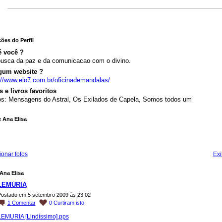
ões do Perfil
 você ?
usca da paz e da comunicacao com o divino.
gum website ?
://www.elo7.com.br/oficinademandalas/
 e livros favoritos
os: Mensagens do Astral, Os Exilados de Capela, Somos todos um
 Ana Elisa
ionar fotos
Exi
Ana Elisa
LEMÚRIA
ostado em 5 setembro 2009 às 23:02
1
Comentar
0
Curtiram isto
LEMURIA [Lindíssimo].pps