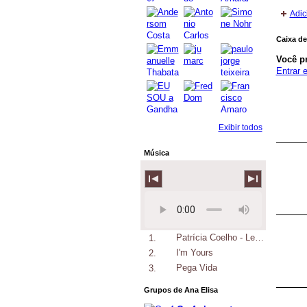
Adic
Caixa de
Você p
Entrar 
Exibir todos
Música
Patrícia Coelho - Let’s go, the way you know
1.
I'm Yours
2.
Pega Vida
3.
Grupos de Ana Elisa