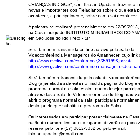
CRIANÇAS ÍNDIGOS", com Ibiatan Upadian, trazendo i
novas e importantes dos Pleiadianos sobre o que está p
acontecer, e principalmente, sobre como vai acontecer.
A palestra se realizará presencialmente em 22/09/2013,
na Casa Índigo do INSTITUTO MENSAGEIROS DO A
em São José do Rio Preto - SP.
Será também transmitida on-line ao vivo pela Sala de
Videoconferência Mensageiros do Amanhecer, cujo link 
http://www.gvolive.com/
conference,33591998,private
http://www.gvolive.com/
conference,mensageirosdoama
n
Será também retransmitida pela sala de videoconferênc
Blog (a janela da sala esta no final da página do blog e e
programa normal da sala. Assim, quem desejar participa
através desta Sala de Videoconferência do Blog, não vai
abrir o programa normal da sala, participará normalmen
desta janela que substitui o programa da Sala).
Os interessados em participar presencialmente na Casa
razão do número limitado de lugares, deverão se possíve
reserva pelo fone (17) 3012-9352 ou pelo e-mail:
ibiatan.upadian@gmail.com