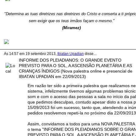
"Determina as tuas diretrizes nas diretrizes do Cristo e
conserta
a ti própri
sem exigir que os teus irmãos
façam o mesmo."
(Miramez)
Às 14:57 em 19 setembro 2013,
Ibiatan Upadian
disse...
INFORME DOS PLEIADIANOS: O GRANDE EVENTO
PREVISTO PARA O SOL, A ASCENSÃO PLANETÁRIA E AS
CRIANÇAS ÍNDIGOS (Nova palestra online e presencial de
IBIATAN UPADIAN em 22/09/2013)
Em razão ter sido a primeira palestra que realizamos n
sistema, infelizmente tivemos algumas problemas técni
som e com o acesso das pessoas a sala no início da pal
que pedimos desculpas, contudo apesar disto a nossa pa
15/09/2013 foi um sucesso, tanto que, atendendo a inú
pedidos resolvemos repeti-la no próximo dia 22/09/2013
Assim, convidamos a todos para uma NOVA PALESTRA g
o tema "INFORME DOS PLEIADIANOS SOBRE O GRA
PREVISTO PARA O S
OL, A ASCENSÃO PLANETÁRIA E 