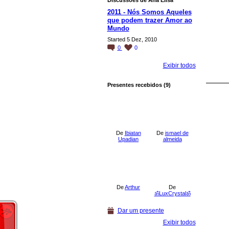
Discussões de Ana Elisa
2011 - Nós Somos Aqueles
que podem trazer Amor ao
Started 5 Dez, 2010
0
0
Exibir todos
Presentes recebidos (9)
De
Ibiatan
De
ismael de
Upadian
almeida
De
Arthur
De
ॐLuxCrystalॐ
Dar um presente
Exibir todos