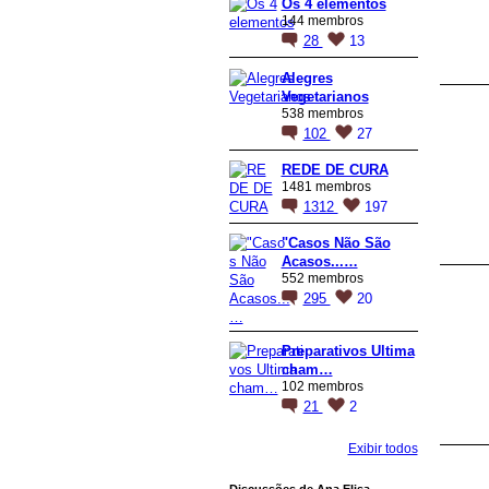
Os 4 elementos
144 membros
28
13
Alegres
Vegetarianos
538 membros
102
27
REDE DE CURA
1481 membros
1312
197
"Casos Não São
Acasos...…
552 membros
295
20
Preparativos Ultima
cham…
102 membros
21
2
Exibir todos