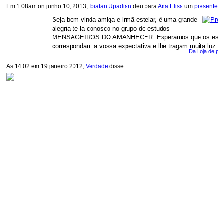
Em 1:08am on junho 10, 2013,
Ibiatan Upadian
deu para
Ana Elisa
um
presente
Seja bem vinda amiga e irmã estelar, é uma grande
alegria te-la conosco no grupo de estudos
MENSAGEIROS DO AMANHECER. Esperamos que os es
correspondam a vossa expectativa e lhe tragam muita luz.
Da Loja de 
Às 14:02 em 19 janeiro 2012,
Verdade
disse...