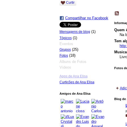
Curtir
Compartilhar no Facebook
Informaç
Quem é
(1)
Mensagens de blog
Na b
(1)
Tópicos
Tem al
Eventos
http
(25)
Grupos
Musicas
(18)
Fotos
Livr
Álbuns de Fotos
Vídeos
Fotos de
Apps de Ana Elisa
Curtições de Ana Elisa
Adic
Amigos de Ana Elisa
Blog de 
P