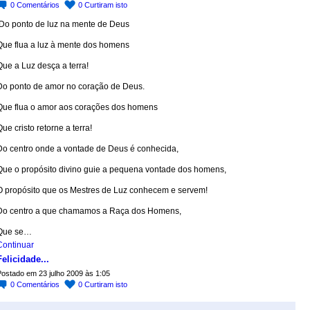
0
Comentários
0
Curtiram isto
Do ponto de luz na mente de Deus
Que flua a luz à mente dos homens
Que a Luz desça a terra!
Do ponto de amor no coração de Deus.
Que flua o amor aos corações dos homens
ue cristo retorne a terra!
Do centro onde a vontade de Deus é conhecida,
Que o propósito divino guie a pequena vontade dos homens,
O propósito que os Mestres de Luz conhecem e servem!
Do centro a que chamamos a Raça dos Homens,
Que se…
Continuar
Felicidade...
ostado em 23 julho 2009 às 1:05
0
Comentários
0
Curtiram isto