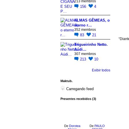
213 membros
156
4
ALMAS GÊMEAS, o
eterno r…
352 membros
83
21
“Diant
Trigueirinho Netto.
Aúdi…
307 membros
213
10
Exibir todos
Maktub.
Carregando feed
Presentes recebidos (3)
De
Dorotea
De
PAULO