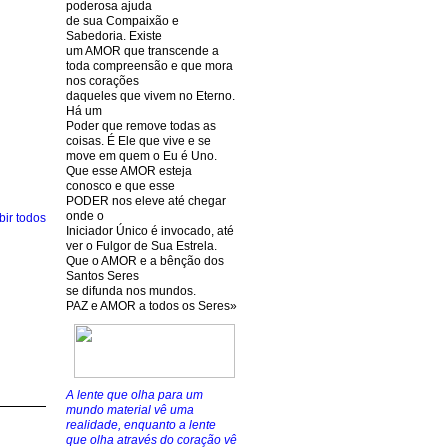
poderosa ajuda
de sua Compaixão e
Sabedoria. Existe
um AMOR que transcende a
toda compreensão e que mora
nos corações
daqueles que vivem no Eterno.
Há um
Poder que remove todas as
coisas. É Ele que vive e se
move em quem o Eu é Uno.
Que esse AMOR esteja
conosco e que esse
PODER nos eleve até chegar
onde o
bir todos
Iniciador Único é invocado, até
ver o Fulgor de Sua Estrela.
Que o AMOR e a bênção dos
Santos Seres
se difunda nos mundos.
PAZ e AMOR a todos os Seres»
A lente que olha para um
mundo material vê uma
realidade, enquanto a lente
que olha através do coração vê