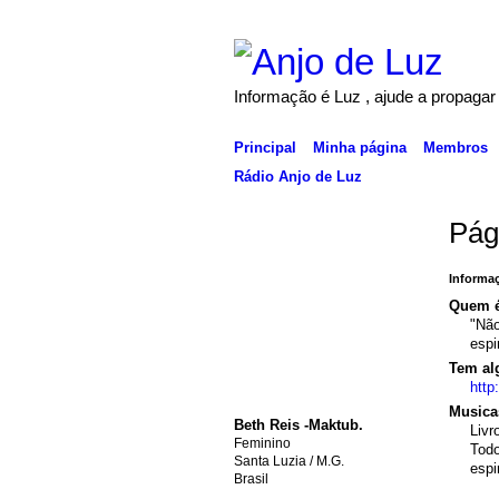
Informação é Luz , ajude a propagar
Principal
Minha página
Membros
Rádio Anjo de Luz
Pág
Informaç
Quem é
"Não
espi
Tem al
http
Musicas
Beth Reis -Maktub.
Livr
Feminino
Todo
Santa Luzia / M.G.
espir
Brasil