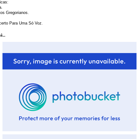
icas:
a.
os Gregorianos.
certo Para Uma Só Voz.
...