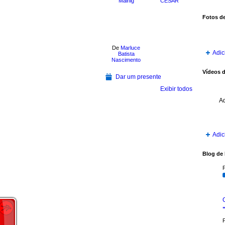
Mainig
CESAR
Fotos de
De
Marluce
Adic
Batista
Nascimento
Vídeos d
Dar um presente
Exibir todos
A
Adic
Blog de 
P
P