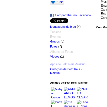
Mus
Curtir
Eny
Cant
Era.
Compartilhar no Facebook
Con
(4)
Mensagens de blog
Com Você
Tópicos
Eventos
(5)
Grupos
(7)
Fotos
Álbuns de Fotos
(1)
Vídeos
Apps de Beth Reis -Maktub.
Curtições de Beth Reis -
Maktub.
Amigos de Beth Reis -Maktub.