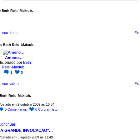
 Beth Reis -Maktub.
ionar fotos
Exi
e Beth Reis -Maktub.
Ameno...
dicionado por
Beth
Reis -Maktub.
1
0
ionar vídeo
Exi
Beth Reis -Maktub.
ostado em 2 outubro 2009 às 15:54
0
Comentários
0
Curtiram isto
Continuar
"A GRANDE INVOCAÇÃO"...
ostado em 3 agosto 2009 às 11:49