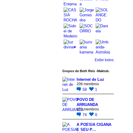
Exibir todos
Grupos de Beth Reis -Maktub.
Internet de Luz
206 membros
59
1
POVO DE
ARRUANDA
171 membros
74
0
A POESIA CIGANA
E SEU P…