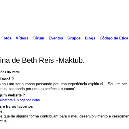
Fotos
Vídeos
Fórum
Eventos
Grupos
Blogs
Código de Ética
ina de Beth Reis -Maktub.
ões do Perfil
 você ?
 sou um ser humano passando por uma experiência espiritual... Sou um ser
ritual passando por uma experiência humana"...
gum website ?
://bethreis.blogspot.com/
 e livros favoritos
os:
s que de alguma forma contribuam para o meu desenvolvimento e crescimen
itual...