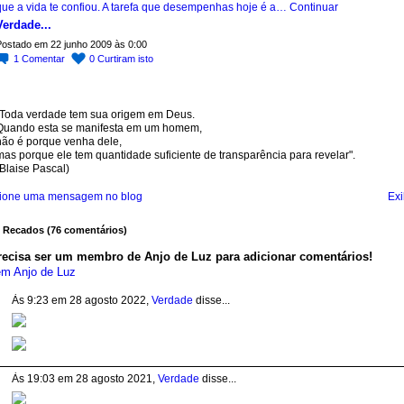
que a vida te confiou. A tarefa que desempenhas hoje é a…
Continuar
Verdade...
ostado em 22 junho 2009 às 0:00
1
Comentar
0
Curtiram isto
"Toda verdade tem sua origem em Deus.
Quando esta se manifesta em um homem,
não é porque venha dele,
mas porque ele tem quantidade suficiente de transparência para revelar".
Blaise Pascal)
ione uma mensagem no blog
Exi
 Recados (76 comentários)
recisa ser um membro de Anjo de Luz para adicionar comentários!
em Anjo de Luz
Às 9:23 em 28 agosto 2022,
Verdade
disse...
Às 19:03 em 28 agosto 2021,
Verdade
disse...