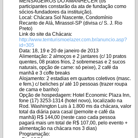
MENSAGEIROS DO AMANHECER (os
participantes constarão da ata de fundação como
sócios-fundadores da instituição).
Local: Chácara Sol Nascente, Condomínio
Recanto de Alá, Mirassol-SP (divisa c/ S. J. Rio
Preto)
Link do site da Chácara:
http://www.temturismoelazer.com.br/anuncio.asp?
id=305
Data: 18, 19 e 20 de janeiro de 2013
Alimentação: 2 almoços e 2 jantares (c/ 10 pratos
quentes, 08 pratos frios, 2 sobremesas e 2 sucos
naturais, opção de carne: só peixe), 2 café da
manhã e 3 coffe breaks
Alojamento: 2 estadias em quartos coletivos (masc.
e fem.) c/ beliches p/ até 10 pessoas (trazer roupa
de cama e banho)
Opção de hospedagem: Hotel Economic Plaza Inn,
fone (17) 3253-1314 (hotel novo), localizado na
Rod. Washington Luis à 1.800 ms da chácara, valor
total da diária para casal (pernoite e café da
manhã) R$ 144,00 (neste caso cada pessoa
pagará mais um total de R$ 107,00, pelo evento +
alimentação na chácara nos 3 dias)
Programação: