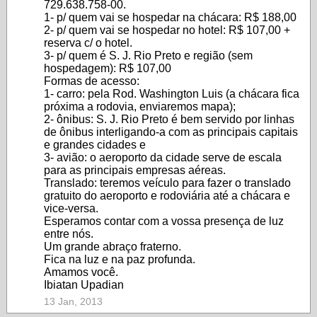
729.638.758-00.
1- p/ quem vai se hospedar na chácara: R$ 188,00
2- p/ quem vai se hospedar no hotel: R$ 107,00 +
reserva c/ o hotel.
3- p/ quem é S. J. Rio Preto e região (sem
hospedagem): R$ 107,00
Formas de acesso:
1- carro: pela Rod. Washington Luis (a chácara fica
próxima a rodovia, enviaremos mapa);
2- ônibus: S. J. Rio Preto é bem servido por linhas
de ônibus interligando-a com as principais capitais
e grandes cidades e
3- avião: o aeroporto da cidade serve de escala
para as principais empresas aéreas.
Translado: teremos veículo para fazer o translado
gratuito do aeroporto e rodoviária até a chácara e
vice-versa.
Esperamos contar com a vossa presença de luz
entre nós.
Um grande abraço fraterno.
Fica na luz e na paz profunda.
Amamos você.
Ibiatan Upadian
13 Jan, 2013