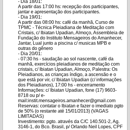
- Dia 18/01:
A partir das 17:00 hs: recepção dos participantes,
jantar e apresentação dos participantes.
- Dia 19/01:
A partir das 08:00 hs: café da manhã, Curso de
TPMC - Técnica Pleiadiana de Meditação com
Cristais, c/ Ibiatan Upadian, Almoço, Assembleia de
Fundação do Instituto Mensageiros do Amanhecer,
Jantar, Lual junto a piscina c/ musicas MPB e
outras do gênero
- Dia 20/01:
- 07:30 hs - saudação ao sol nascente, café da
manhã, exercícios pleiadianos de meditação com
cristais, c/ Ibiatan Upadian, Almoço, Palestra: Os
Pleiadianos, as crianças índigo, a ascensão e o
que está por vir, c/ Ibiatan Upadian (c/ informações
dos Pleiadianos), 17:00 hs - encerramento
Informações: c/ Ibiatan Upadian, fone (17) 9603-
8718 ou p/ e-
mail:instit.mensageiros.amanhecer@gmail.com
Reservas: contatar o Ibiatan e fazer o imediato pgto
de 50% (o restante até 15/01/2013) (VAGAS
LIMITADAS)
Investimento: pgto. através da C/C 140.501-2, Ag.
3146-1, do Bco. Brasil, p/ Orlando Neil Lopes, CPF