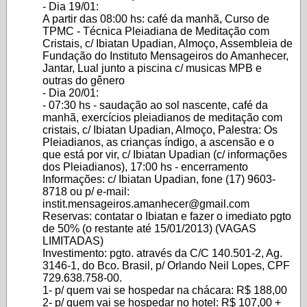
- Dia 19/01:
A partir das 08:00 hs: café da manhã, Curso de
TPMC - Técnica Pleiadiana de Meditação com
Cristais, c/ Ibiatan Upadian, Almoço, Assembleia de
Fundação do Instituto Mensageiros do Amanhecer,
Jantar, Lual junto a piscina c/ musicas MPB e
outras do gênero
- Dia 20/01:
- 07:30 hs - saudação ao sol nascente, café da
manhã, exercícios pleiadianos de meditação com
cristais, c/ Ibiatan Upadian, Almoço, Palestra: Os
Pleiadianos, as crianças índigo, a ascensão e o
que está por vir, c/ Ibiatan Upadian (c/ informações
dos Pleiadianos), 17:00 hs - encerramento
Informações: c/ Ibiatan Upadian, fone (17) 9603-
8718 ou p/ e-mail:
instit.mensageiros.amanhecer@gmail.com
Reservas: contatar o Ibiatan e fazer o imediato pgto
de 50% (o restante até 15/01/2013) (VAGAS
LIMITADAS)
Investimento: pgto. através da C/C 140.501-2, Ag.
3146-1, do Bco. Brasil, p/ Orlando Neil Lopes, CPF
729.638.758-00.
1- p/ quem vai se hospedar na chácara: R$ 188,00
2- p/ quem vai se hospedar no hotel: R$ 107,00 +