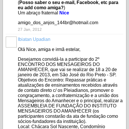
(
Posso saber o seu e-mail, Facebook, etc para
eu add como amiga?
)
Um abraço fraternal
Nice
amigo_dos_anjos_144br@hotmail.com
27 Jan, 2012
Ibiatan Upadian
Olá Nice, amiga e irmã estelar,
Desejamos convidá-la a participar do 2º
ENCONTRO DOS MENSAGEIROS DO
AMANHECER, que vai se realizar de 18 a 20 de
janeiro de 2013, em São José do Rio Preto - SP.
Objetivos do Encontro: Repassar práticas e
atualizações de ensinamentos recebidos através
de contato direto c/ os Pleiadianos, promover o
congraçamento, a confraternização e a união dos
Mensageiros do Amanhecer e o principal, realizar a
ASSEMBLEIA DE FUNDAÇÃO DO INSTITUTO
MENSAGEIROS DO AMANHECER (os
participantes constarão da ata de fundação como
sócios-fundadores da instituição).
Local: Chácara Sol Nascente, Condomínio