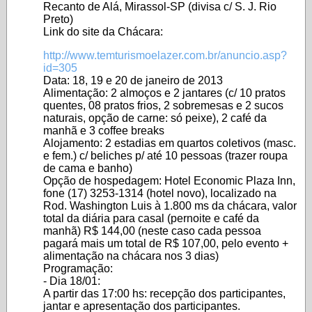
Recanto de Alá, Mirassol-SP (divisa c/ S. J. Rio
Preto)
Link do site da Chácara:
http://www.temturismoelazer.com.br/anuncio.asp?
id=305
Data: 18, 19 e 20 de janeiro de 2013
Alimentação: 2 almoços e 2 jantares (c/ 10 pratos
quentes, 08 pratos frios, 2 sobremesas e 2 sucos
naturais, opção de carne: só peixe), 2 café da
manhã e 3 coffee breaks
Alojamento: 2 estadias em quartos coletivos (masc.
e fem.) c/ beliches p/ até 10 pessoas (trazer roupa
de cama e banho)
Opção de hospedagem: Hotel Economic Plaza Inn,
fone (17) 3253-1314 (hotel novo), localizado na
Rod. Washington Luis à 1.800 ms da chácara, valor
total da diária para casal (pernoite e café da
manhã) R$ 144,00 (neste caso cada pessoa
pagará mais um total de R$ 107,00, pelo evento +
alimentação na chácara nos 3 dias)
Programação:
- Dia 18/01:
A partir das 17:00 hs: recepção dos participantes,
jantar e apresentação dos participantes.