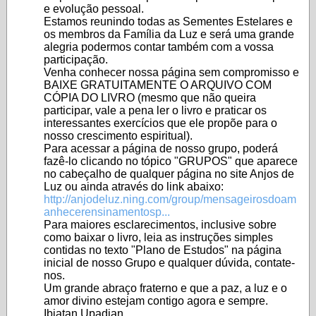
e evolução pessoal.
Estamos reunindo todas as Sementes Estelares e
os membros da Família da Luz e será uma grande
alegria podermos contar também com a vossa
participação.
Venha conhecer nossa página sem compromisso e
BAIXE GRATUITAMENTE O ARQUIVO COM
CÓPIA DO LIVRO (mesmo que não queira
participar, vale a pena ler o livro e praticar os
interessantes exercícios que ele propõe para o
nosso crescimento espiritual).
Para acessar a página de nosso grupo, poderá
fazê-lo clicando no tópico "GRUPOS" que aparece
no cabeçalho de qualquer página no site Anjos de
Luz ou ainda através do link abaixo:
http://anjodeluz.ning.com/group/mensageirosdoam
anhecerensinamentosp...
Para maiores esclarecimentos, inclusive sobre
como baixar o livro, leia as instruções simples
contidas no texto "Plano de Estudos" na página
inicial de nosso Grupo e qualquer dúvida, contate-
nos.
Um grande abraço fraterno e que a paz, a luz e o
amor divino estejam contigo agora e sempre.
Ibiatan Upadian