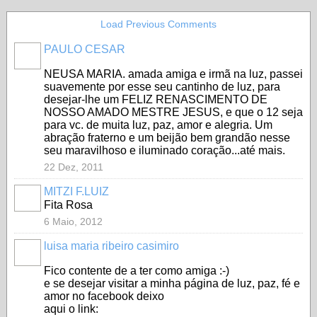
Load Previous Comments
PAULO CESAR
NEUSA MARIA. amada amiga e irmã na luz, passei
suavemente por esse seu cantinho de luz, para
desejar-lhe um FELIZ RENASCIMENTO DE
NOSSO AMADO MESTRE JESUS, e que o 12 seja
para vc. de muita luz, paz, amor e alegria. Um
abração fraterno e um beijão bem grandão nesse
seu maravilhoso e iluminado coração...até mais.
22 Dez, 2011
MITZI F.LUIZ
Fita Rosa
6 Maio, 2012
luisa maria ribeiro casimiro
Fico contente de a ter como amiga :-)
e se desejar visitar a minha página de luz, paz, fé e
amor no facebook deixo
aqui o link: