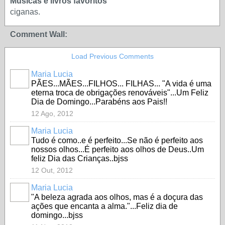
Musicas e livros favoritos
ciganas.
Comment Wall:
Load Previous Comments
Maria Lucia
PÃES...MÃES...FILHOS... FILHAS... "A vida é uma
eterna troca de obrigações renováveis"...Um Feliz
Dia de Domingo...Parabéns aos Pais!!
12 Ago, 2012
Maria Lucia
Tudo é como..e é perfeito...Se não é perfeito aos
nossos olhos...É perfeito aos olhos de Deus..Um
feliz Dia das Crianças..bjss
12 Out, 2012
Maria Lucia
"A beleza agrada aos olhos, mas é a doçura das
ações que encanta a alma."...Feliz dia de
domingo...bjss