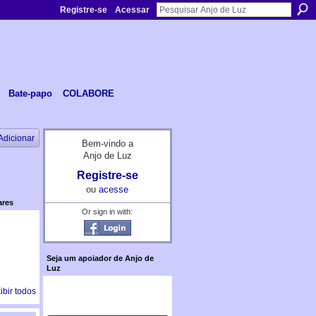
Registre-se
Acessar
Bate-papo
COLABORE
Adicionar
Bem-vindo a
Anjo de Luz
Registre-se
ou
acesse
ares
Or sign in with:
Seja um apoiador de Anjo de
Luz
ibir todos