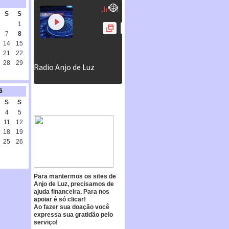
S
S
1
7
8
14
15
21
22
28
29
6
S
S
4
5
11
12
18
19
25
26
Para mantermos os sites de
Anjo de Luz, precisamos de
ajuda financeira. Para nos
apoiar é só clicar!
Ao fazer sua doação você
expressa sua gratidão pelo
serviço!