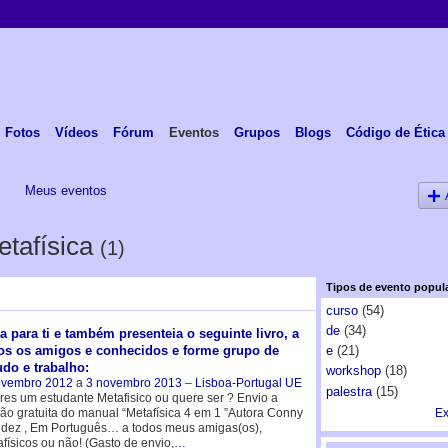
Fotos
Vídeos
Fórum
Eventos
Grupos
Blogs
Código de Ética
s
Meus eventos
etafísica
(1)
Tipos de evento popul
curso
(54)
de
(34)
a para ti e também presenteia o seguinte livro, a
os os amigos e conhecidos e forme grupo de
e
(21)
udo e trabalho:
workshop
(18)
ovembro 2012
a
3 novembro 2013
–
Lisboa-Portugal UE
palestra
(15)
res um estudante Metafisico ou quere ser ? Envio a
ão gratuita do manual “Metafísica 4 em 1 ”Autora Conny
Ex
dez , Em Português… a todos meus amigas(os),
físicos ou não! (Gasto de envio,
…