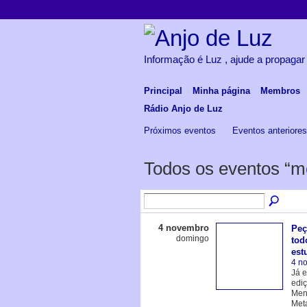
Informação é Luz , ajude a propagar
Principal
Minha página
Membros
Rádio Anjo de Luz
Próximos eventos
Eventos anteriore
Todos os eventos “m
4 novembro
Peç
domingo
tod
est
4 n
Já e
ediç
Men
Meta