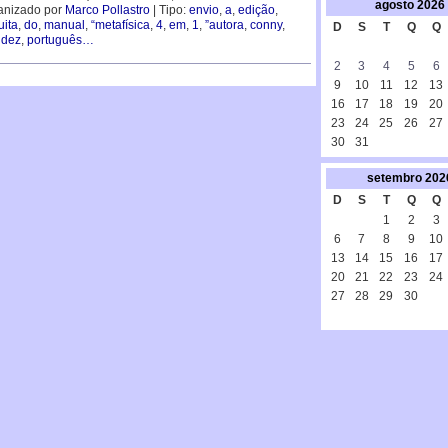
agosto
2026
anizado por
Marco Pollastro
| Tipo:
envio
,
a
,
edição
,
uita
,
do
,
manual
,
“metafísica
,
4
,
em
,
1
,
”autora
,
conny
,
D
S
T
Q
Q
dez
,
português…
2
3
4
5
6
9
10
11
12
13
16
17
18
19
20
23
24
25
26
27
30
31
setembro
202
D
S
T
Q
Q
1
2
3
6
7
8
9
10
13
14
15
16
17
20
21
22
23
24
27
28
29
30