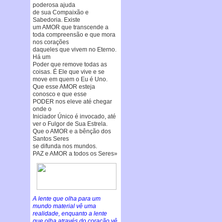
poderosa ajuda
de sua Compaixão e
Sabedoria. Existe
um AMOR que transcende a
toda compreensão e que mora
nos corações
daqueles que vivem no Eterno.
Há um
Poder que remove todas as
coisas. É Ele que vive e se
move em quem o Eu é Uno.
Que esse AMOR esteja
conosco e que esse
PODER nos eleve até chegar
onde o
Iniciador Único é invocado, até
ver o Fulgor de Sua Estrela.
Que o AMOR e a bênção dos
Santos Seres
se difunda nos mundos.
PAZ e AMOR a todos os Seres»
A lente que olha para um
mundo material vê uma
realidade, enquanto a lente
que olha através do coração vê