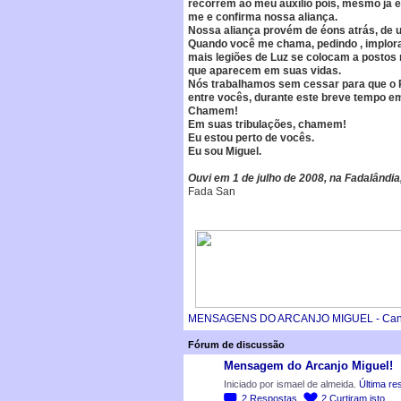
recorrem ao meu auxílio pois, mesmo já es
me e confirma nossa aliança.
Nossa aliança provém de éons atrás, de 
Quando você me chama, pedindo , implora
mais legiões de Luz se colocam a postos n
que aparecem em suas vidas.
Nós trabalhamos sem cessar para que o R
entre vocês, durante este breve tempo e
Chamem!
Em suas tribulações, chamem!
Eu estou perto de vocês.
Eu sou Miguel.
Ouvi em 1 de julho de 2008, na Fadalândia,
Fada San
MENSAGENS DO ARCANJO MIGUEL - Cana
Fórum de discussão
Mensagem do Arcanjo Miguel!
Iniciado por ismael de almeida.
Última re
2
Respostas
2
Curtiram isto