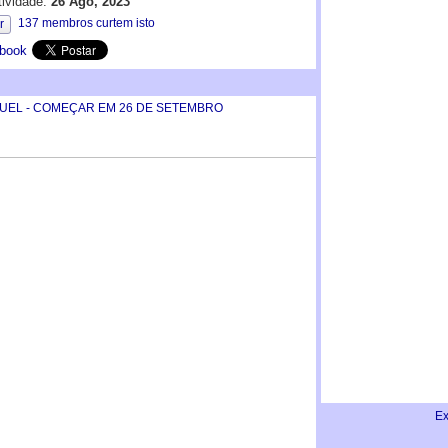
tividade:
26 Ago, 2023
137 membros curtem isto
r
book
GUEL - COMEÇAR EM 26 DE SETEMBRO
Ex