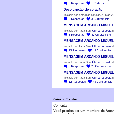
0
Respostas
1
Curtiu isto
Doce canção do coração!
Iniciado por ismael de almeida 23 Mar, 2
0
Respostas
3
Curtiram isto
MENSAGEM ARCANJO MIGUEL-o
Iniciado por Fada San.
Última resposta
d
8
Respostas
47
Curtiram isto
MENSAGEM ARCANJO MIGUEL –
Iniciado por Fada San.
Última resposta
de
13
Respostas
43
Curtiram isto
MENSAGEM ARCANJO MIGUEL –
Iniciado por Fada San.
Última resposta
de
8
Respostas
29
Curtiram isto
MENSAGEM ARCANJO MIGUEL – 
Iniciado por Fada San.
Última resposta
de
12
Respostas
43
Curtiram isto
Caixa de Recados
Comentar
Você precisa ser um membro de Arcanj