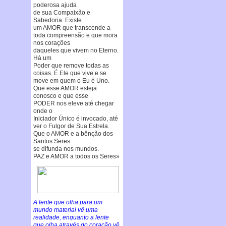
poderosa ajuda
de sua Compaixão e
Sabedoria. Existe
um AMOR que transcende a
toda compreensão e que mora
nos corações
daqueles que vivem no Eterno.
Há um
Poder que remove todas as
coisas. É Ele que vive e se
move em quem o Eu é Uno.
Que esse AMOR esteja
conosco e que esse
PODER nos eleve até chegar
onde o
Iniciador Único é invocado, até
ver o Fulgor de Sua Estrela.
Que o AMOR e a bênção dos
Santos Seres
se difunda nos mundos.
PAZ e AMOR a todos os Seres»
A lente que olha para um
mundo material vê uma
realidade, enquanto a lente
que olha através do coração vê