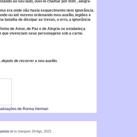
tando ao seu lado, ouví-lo chamar por mim , alegra-
uma era onde não havia esquecimento nem ignorância.
ndo ou até mesmo ordenando meu auxílio, legiões e
a batalha de dissipar as trevas, o erro, a ignorância
eino de Amor, de Paz e de Alegria se estabeleça
m que vivenciam seus personagens sob a carne.
 depois de recorrer a seu auxílio.
lizações de Ronna Herman
sposta
de lu marques 26 Ago, 2023.