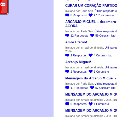
CURAR UM CORAÇÃO PARTID
Iniciado por Fada San.
Última resposta
de
8
Respostas
47
Curtiram isto
ARCANJO MIGUEL – dezembro 
AGORA
Iniciado por Fada San.
Última resposta
de
12
Respostas
59
Curtiram isto
Amor Eterno!
Iniciado por ismael de almeida.
Última re
2014.
2
Respostas
4
Curtiram isto
Arcanjo Miguel!
Iniciado por ismael de almeida.
Última re
2
Respostas
1
Curtiu isto
Mensagem do Arcanjo Miguel - 
Iniciado por Fada San.
Última resposta
d
17
Respostas
57
Curtiram isto
MENSAGEM DO ARCANJO MIG
Iniciado por ismael de almeida 7 Jun, 201
0
Respostas
1
Curtiu isto
MENSAGEM DO ARCANJO MIG
Iniciado por ismael de almeida 7 Jun, 201