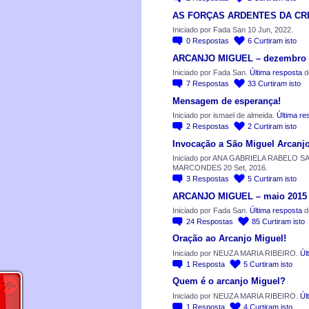
AS FORÇAS ARDENTES DA CR
Iniciado por Fada San 10 Jun, 2022.
0
Respostas
6
Curtiram isto
ARCANJO MIGUEL – dezembro 
Iniciado por Fada San.
Última resposta
d
7
Respostas
33
Curtiram isto
Mensagem de esperança!
Iniciado por ismael de almeida.
Última re
2
Respostas
2
Curtiram isto
Invocação a São Miguel Arcanj
Iniciado por ANA GABRIELA RABELO 
MARCONDES 20 Set, 2016.
3
Respostas
5
Curtiram isto
ARCANJO MIGUEL – maio 2015
Iniciado por Fada San.
Última resposta
de
24
Respostas
85
Curtiram isto
Oração ao Arcanjo Miguel!
Iniciado por NEUZA MARIA RIBEIRO.
Úl
1
Resposta
5
Curtiram isto
Quem é o arcanjo Miguel?
Iniciado por NEUZA MARIA RIBEIRO.
Úl
1
Resposta
4
Curtiram isto