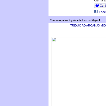
Última a
Curti
Face
Chamem pelas legiões de Luz de Miguel !
TRÍDUO AO ARCANJO MI