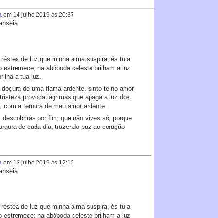
a
em 14 julho 2019 às 20:37
anseia.
réstea de luz que minha alma suspira, és tu a
o estremece; na abóboda celeste brilham a luz
ilha a tua luz.
 a doçura de uma flama ardente, sinto-te no amor
tristeza provoca lágrimas que apaga a luz dos
ar, com a ternura de meu amor ardente.
 descobrirás por fim, que não vives só, porque
rgura de cada dia, trazendo paz ao coração
a
em 12 julho 2019 às 12:12
anseia.
réstea de luz que minha alma suspira, és tu a
o estremece; na abóboda celeste brilham a luz