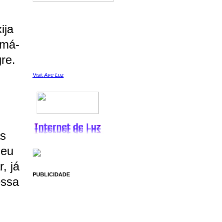
ija
amá-
re.
Visit
Ave Luz
as
 eu
, já
PUBLICIDADE
essa