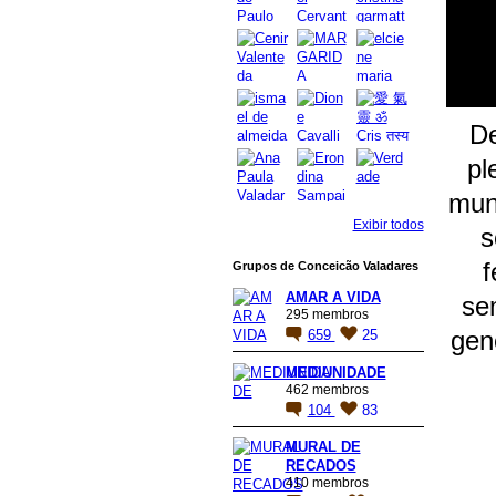
De
pl
mun
Exibir todos
s
f
Grupos de Conceicão Valadares
AMAR A VIDA
se
295 membros
gen
659
25
MEDIUNIDADE
462 membros
104
83
MURAL DE
RECADOS
410 membros