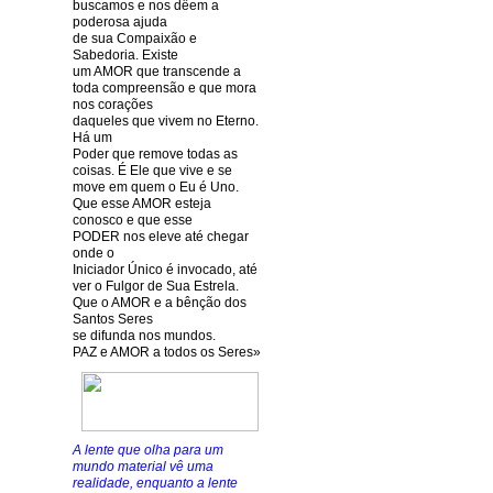
buscamos e nos dêem a
poderosa ajuda
de sua Compaixão e
Sabedoria. Existe
um AMOR que transcende a
toda compreensão e que mora
nos corações
daqueles que vivem no Eterno.
Há um
Poder que remove todas as
coisas. É Ele que vive e se
move em quem o Eu é Uno.
Que esse AMOR esteja
conosco e que esse
PODER nos eleve até chegar
onde o
Iniciador Único é invocado, até
ver o Fulgor de Sua Estrela.
Que o AMOR e a bênção dos
Santos Seres
se difunda nos mundos.
PAZ e AMOR a todos os Seres»
A lente que olha para um
mundo material vê uma
realidade, enquanto a lente