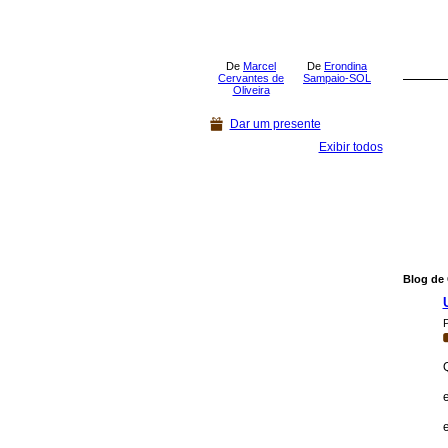
De
Marcel
De
Erondina
Cervantes de
Sampaio-SOL
Oliveira
Dar um presente
Exibir todos
Blog de 
P