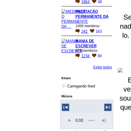
1864
49
MEDITAÇÃO
Se
PERMANENTE DA
…
nad
1000 membros
242
163
lo
MANIA DE
ESCREVER
678 membros
1234
80
Exibir todos
E
Kitaro
Carregando feed
ve
sou
Música
que