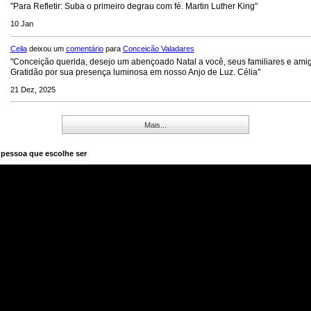
"Para Refletir: Suba o primeiro degrau com fé. Martin Luther King"
10 Jan
Celia
deixou um
comentário
para
Conceicão Valadares
"Conceição querida, desejo um abençoado Natal a você, seus familiares e ami
Gratidão por sua presença luminosa em nosso Anjo de Luz. Célia"
21 Dez, 2025
Mais...
 pessoa que escolhe ser