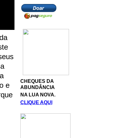
ida
ste
seus
 a
ja
CHEQUES DA
o e
ABUNDÂNCIA
rque
NA LUA NOVA.
CLIQUE AQUI