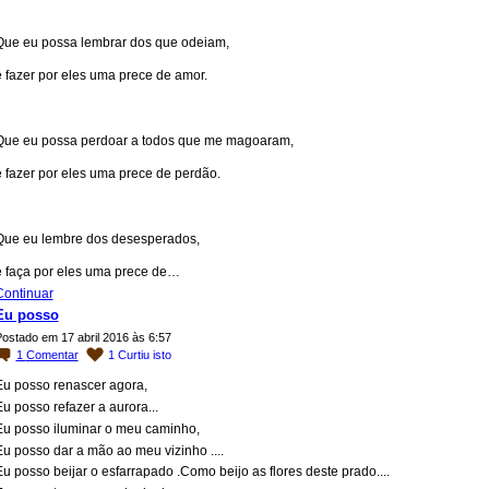
Que eu possa lembrar dos que odeiam,
e fazer por eles uma prece de amor.
Que eu possa perdoar a todos que me magoaram,
e fazer por eles uma prece de perdão.
Que eu lembre dos desesperados,
e faça por eles uma prece de…
Continuar
Eu posso
ostado em 17 abril 2016 às 6:57
1
Comentar
1
Curtiu isto
Eu posso renascer agora,
u posso refazer a aurora...
Eu posso iluminar o meu caminho,
Eu posso dar a mão ao meu vizinho ....
u posso beijar o esfarrapado .Como beijo as flores deste prado....