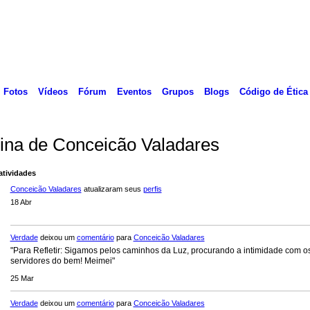
Fotos
Vídeos
Fórum
Eventos
Grupos
Blogs
Código de Ética
ina de Conceicão Valadares
atividades
Conceicão Valadares
atualizaram seus
perfis
18 Abr
Verdade
deixou um
comentário
para
Conceicão Valadares
"Para Refletir: Sigamos pelos caminhos da Luz, procurando a intimidade com o
servidores do bem! Meimei"
25 Mar
Verdade
deixou um
comentário
para
Conceicão Valadares