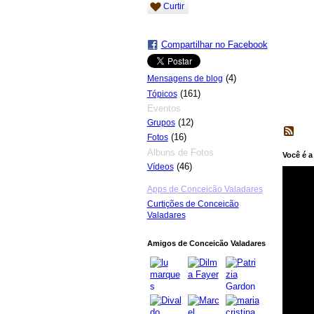
Curtir
Compartilhar no Facebook
(4)
Mensagens de blog
(161)
Tópicos
Eventos
(12)
Grupos
(16)
Fotos
Álbuns de Fotos
Você é a
(46)
Vídeos
Apps de Conceicão Valadares
Curtições de Conceicão
Valadares
Amigos de Conceicão Valadares