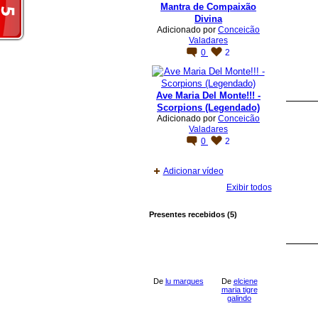
Mantra de Compaixão
Divina
Adicionado por
Conceicão
Valadares
0
2
Ave Maria Del Monte!!! -
Scorpions (Legendado)
Adicionado por
Conceicão
Valadares
0
2
Adicionar vídeo
Exibir todos
Presentes recebidos (5)
De
lu marques
De
elciene
maria tigre
galindo