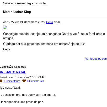
Suba o primeiro degrau com fé.
Martin Luther King
Às 19:22 em 21 dezembro 2025,
Celia
disse...
Conceição querida, desejo um abençoado Natal a você, seus familiares e
amigos.
Gratidão por sua presença luminosa em nosso Anjo de Luz.
Célia
Ver todos os com
Conceicão Valadares
UM SANTO NATAL
ostado em 15 dezembro 2016 às 9:47
0
Comentários
0
Curtiram isto
Que neste Natal,
eu possa lembrar dos que vivem em guerra,
e fazer por eles uma prece de paz.