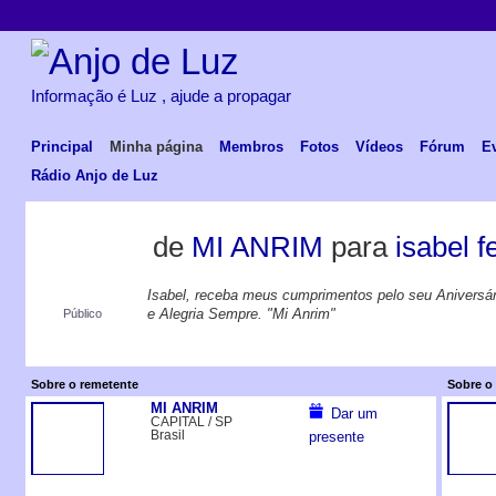
Informação é Luz , ajude a propagar
Principal
Minha página
Membros
Fotos
Vídeos
Fórum
E
Rádio Anjo de Luz
de
MI ANRIM
para
isabel 
Isabel, receba meus cumprimentos pelo seu Aniversár
e Alegria Sempre. "Mi Anrim"
Público
Sobre o remetente
Sobre o 
MI ANRIM
Dar um
CAPITAL / SP
Brasil
presente