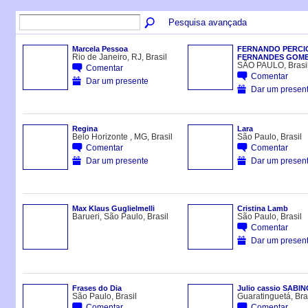
Pesquisa avançada
Marcela Pessoa
FERNANDO PERCI
Rio de Janeiro, RJ, Brasil
FERNANDES GOM
SÃO PAULO, Brasi
Comentar
Comentar
Dar um presente
Dar um presen
Regina
Lara
Belo Horizonte , MG, Brasil
São Paulo, Brasil
Comentar
Comentar
Dar um presente
Dar um presen
Max Klaus Guglielmelli
Cristina Lamb
Barueri, São Paulo, Brasil
São Paulo, Brasil
Comentar
Dar um presen
Frases do Dia
Julio cassio SABIN
São Paulo, Brasil
Guaratinguetá, Bra
Comentar
Comentar