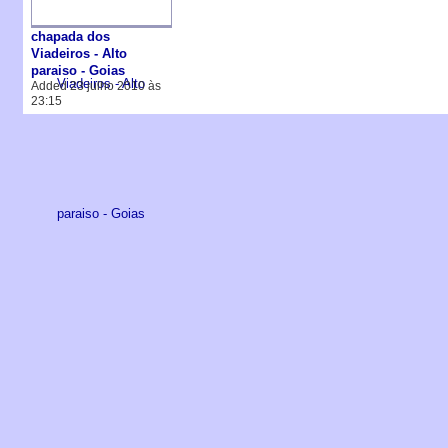
chapada dos
Viadeiros - Alto
paraiso - Goias
Added 23 julho 2010 às
23:15