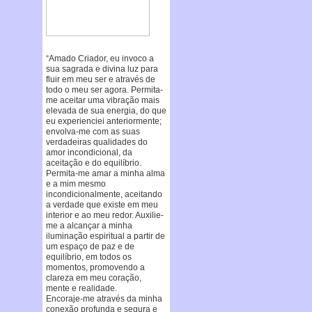
“Amado Criador, eu invoco a
sua sagrada e divina luz para
fluir em meu ser e através de
todo o meu ser agora. Permita-
me aceitar uma vibração mais
elevada de sua energia, do que
eu experienciei anteriormente;
envolva-me com as suas
verdadeiras qualidades do
amor incondicional, da
aceitação e do equilíbrio.
Permita-me amar a minha alma
e a mim mesmo
incondicionalmente, aceitando
a verdade que existe em meu
interior e ao meu redor. Auxilie-
me a alcançar a minha
iluminação espiritual a partir de
um espaço de paz e de
equilíbrio, em todos os
momentos, promovendo a
clareza em meu coração,
mente e realidade.
Encoraje-me através da minha
conexão profunda e segura e