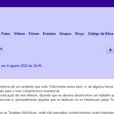
Fotos
Vídeos
Fórum
Eventos
Grupos
Blogs
Código de Ética
og
r
em 4 agosto 2012 às 16:45
rência de um acidente que sofri. Felizmente estou bem, e, de alguma forma
ais para o meu compromisso existencial.
unicação de meu Mestre, dizendo que eu deveria desenvolver um trabalho q
essoas e, principalmente àquelas que se dedicam ou se interessam pelas Te
re as Terapias Holísticas, onde são passados conhecimentos muito importan