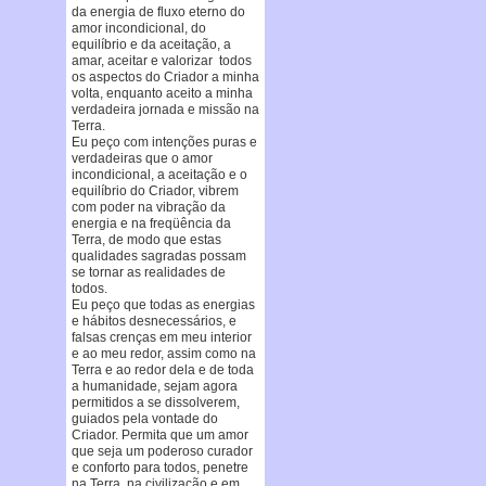
da energia de fluxo eterno do
amor incondicional, do
equilíbrio e da aceitação, a
amar, aceitar e valorizar todos
os aspectos do Criador a minha
volta, enquanto aceito a minha
verdadeira jornada e missão na
Terra.
Eu peço com intenções puras e
verdadeiras que o amor
incondicional, a aceitação e o
equilíbrio do Criador, vibrem
com poder na vibração da
energia e na freqüência da
Terra, de modo que estas
qualidades sagradas possam
se tornar as realidades de
todos.
Eu peço que todas as energias
e hábitos desnecessários, e
falsas crenças em meu interior
e ao meu redor, assim como na
Terra e ao redor dela e de toda
a humanidade, sejam agora
permitidos a se dissolverem,
guiados pela vontade do
Criador. Permita que um amor
que seja um poderoso curador
e conforto para todos, penetre
na Terra, na civilização e em