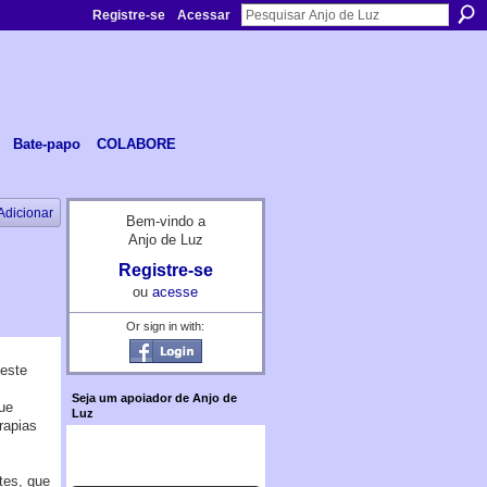
Registre-se
Acessar
Bate-papo
COLABORE
Adicionar
Bem-vindo a
Anjo de Luz
Registre-se
ou
acesse
Or sign in with:
 este
Seja um apoiador de Anjo de
ue
Luz
rapias
tes, que