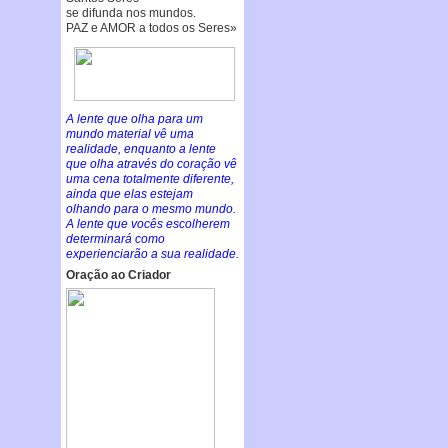
se difunda nos mundos.
PAZ e AMOR a todos os Seres»
A lente que olha para um
mundo material vê uma
realidade, enquanto a lente
que olha através do coração vê
uma cena totalmente diferente,
ainda que elas estejam
olhando para o mesmo mundo.
A lente que vocês escolherem
determinará como
experienciarão a sua realidade.
Oração ao Criador