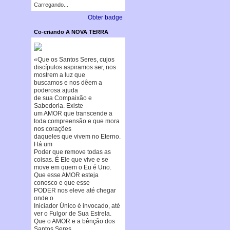
Carregando...
Obter badge
Co-criando A NOVA TERRA
«Que os Santos Seres, cujos
discípulos aspiramos ser, nos
mostrem a luz que
buscamos e nos dêem a
poderosa ajuda
de sua Compaixão e
Sabedoria. Existe
um AMOR que transcende a
toda compreensão e que mora
nos corações
daqueles que vivem no Eterno.
Há um
Poder que remove todas as
coisas. É Ele que vive e se
move em quem o Eu é Uno.
Que esse AMOR esteja
conosco e que esse
PODER nos eleve até chegar
onde o
Iniciador Único é invocado, até
ver o Fulgor de Sua Estrela.
Que o AMOR e a bênção dos
Santos Seres