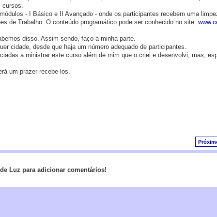
 cursos.
s módulos - I Básico e II Avançado - onde os participantes recebem uma limpe
es de Trabalho. O conteúdo programático pode ser conhecido no site:
www.ce
abemos disso. Assim sendo, faço a minha parte.
uer cidade, desde que haja um número adequado de participantes.
iadas a ministrar este curso além de mim que o criei e desenvolvi, mas, es
rá um prazer recebe-los.
Próxim
de Luz para adicionar comentários!