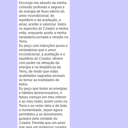
Encoraje-me através da minha
conexão profunda e segura e
da energia de fluxo eterno do
amor incondicional, do
equilíbrio e da aceitação, a
amar, aceitar e valorizar todos
os aspectos do Criador a minha
volta, enquanto aceito a minha
verdadeira jornada e missão na
Terra.
Eu peço com intenções puras e
verdadeiras que o amor
incondicional, a aceitação e o
equilíbrio do Criador, vibrem
com poder na vibração da
energia e na freqüência da
Terra, de modo que estas
qualidades sagradas possam
se tornar as realidades de
todos.
Eu peço que todas as energias
e hábitos desnecessários, e
falsas crenças em meu interior
e ao meu redor, assim como na
Terra e ao redor dela e de toda
a humanidade, sejam agora
permitidos a se dissolverem,
guiados pela vontade do
Criador. Permita que um amor
que seja um poderoso curador