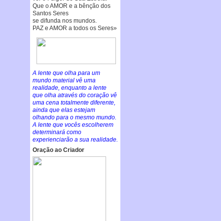
Que o AMOR e a bênção dos
Santos Seres
se difunda nos mundos.
PAZ e AMOR a todos os Seres»
A lente que olha para um
mundo material vê uma
realidade, enquanto a lente
que olha através do coração vê
uma cena totalmente diferente,
ainda que elas estejam
olhando para o mesmo mundo.
A lente que vocês escolherem
determinará como
experienciarão a sua realidade.
Oração ao Criador