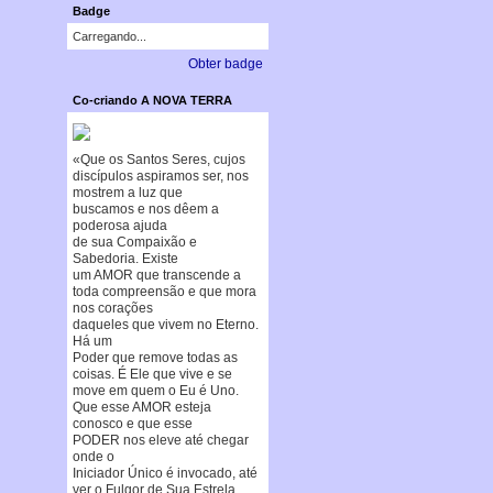
Badge
Carregando...
Obter badge
Co-criando A NOVA TERRA
«Que os Santos Seres, cujos
discípulos aspiramos ser, nos
mostrem a luz que
buscamos e nos dêem a
poderosa ajuda
de sua Compaixão e
Sabedoria. Existe
um AMOR que transcende a
toda compreensão e que mora
nos corações
daqueles que vivem no Eterno.
Há um
Poder que remove todas as
coisas. É Ele que vive e se
move em quem o Eu é Uno.
Que esse AMOR esteja
conosco e que esse
PODER nos eleve até chegar
onde o
Iniciador Único é invocado, até
ver o Fulgor de Sua Estrela.