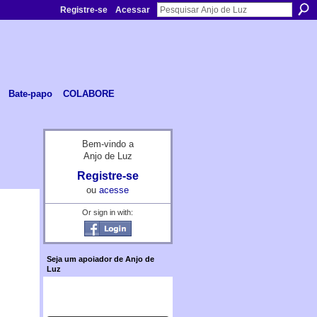
Registre-se
Acessar
Bate-papo
COLABORE
Bem-vindo a
Anjo de Luz
Registre-se
ou
acesse
Or sign in with:
Seja um apoiador de Anjo de
Luz