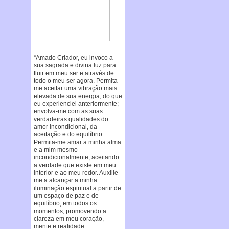
“Amado Criador, eu invoco a
sua sagrada e divina luz para
fluir em meu ser e através de
todo o meu ser agora. Permita-
me aceitar uma vibração mais
elevada de sua energia, do que
eu experienciei anteriormente;
envolva-me com as suas
verdadeiras qualidades do
amor incondicional, da
aceitação e do equilíbrio.
Permita-me amar a minha alma
e a mim mesmo
incondicionalmente, aceitando
a verdade que existe em meu
interior e ao meu redor. Auxilie-
me a alcançar a minha
iluminação espiritual a partir de
um espaço de paz e de
equilíbrio, em todos os
momentos, promovendo a
clareza em meu coração,
mente e realidade.