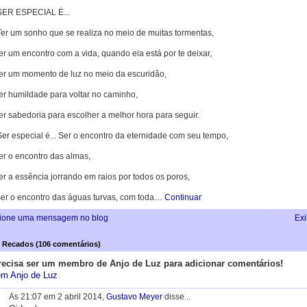
SER ESPECIAL É...
Ter um sonho que se realiza no meio de muitas tormentas,
er um encontro com a vida, quando ela está por te deixar,
ter um momento de luz no meio da escuridão,
ter humildade para voltar no caminho,
er sabedoria para escolher a melhor hora para seguir.
Ser especial é... Ser o encontro da eternidade com seu tempo,
er o encontro das almas,
er a essência jorrando em raios por todos os poros,
ser o encontro das águas turvas, com toda…
Continuar
ione uma mensagem no blog
Exi
 Recados (106 comentários)
recisa ser um membro de Anjo de Luz para adicionar comentários!
em Anjo de Luz
Às 21:07 em 2 abril 2014,
Gustavo Meyer
disse...