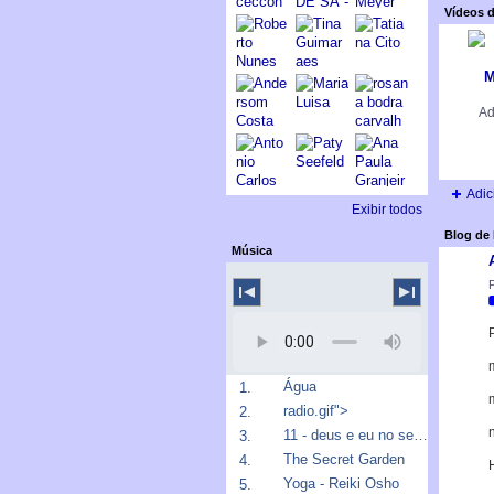
Vídeos d
M
Ad
Adic
Exibir todos
Blog de 
Música
P
m
Água
1.
radio.gif">
2.
n
11 - deus e eu no sertão
3.
The Secret Garden
4.
Yoga - Reiki Osho
5.