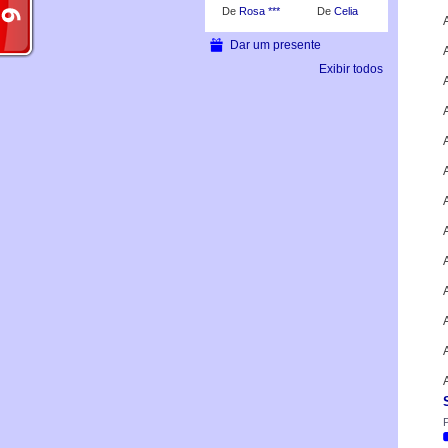
De
Rosa ***
De
Celia
Dar um presente
A
Exibir todos
A
A
A
A
P