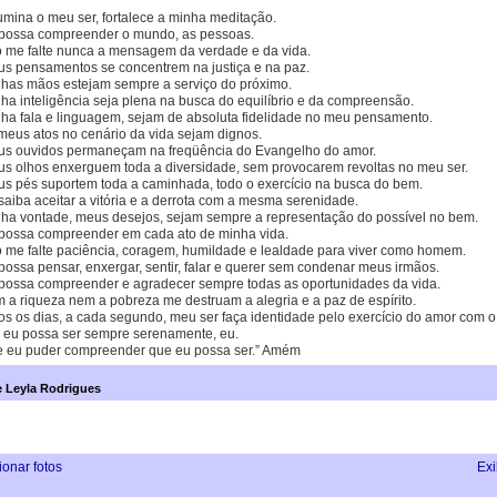
umina o meu ser, fortalece a minha meditação.
possa compreender o mundo, as pessoas.
 me falte nunca a mensagem da verdade e da vida.
s pensamentos se concentrem na justiça e na paz.
has mãos estejam sempre a serviço do próximo.
a inteligência seja plena na busca do equilíbrio e da compreensão.
ha fala e linguagem, sejam de absoluta fidelidade no meu pensamento.
meus atos no cenário da vida sejam dignos.
s ouvidos permaneçam na freqüência do Evangelho do amor.
s olhos enxerguem toda a diversidade, sem provocarem revoltas no meu ser.
s pés suportem toda a caminhada, todo o exercício na busca do bem.
aiba aceitar a vitória e a derrota com a mesma serenidade.
ha vontade, meus desejos, sejam sempre a representação do possível no bem.
possa compreender em cada ato de minha vida.
 me falte paciência, coragem, humildade e lealdade para viver como homem.
ossa pensar, enxergar, sentir, falar e querer sem condenar meus irmãos.
possa compreender e agradecer sempre todas as oportunidades da vida.
a riqueza nem a pobreza me destruam a alegria e a paz de espírito.
s os dias, a cada segundo, meu ser faça identidade pelo exercício do amor com o 
e eu possa ser sempre serenamente, eu.
 eu puder compreender que eu possa ser.” Amém
 Leyla Rodrigues
ionar fotos
Exi