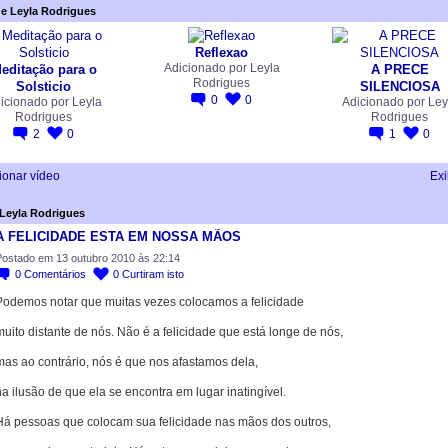
e Leyla Rodrigues
Reflexao
Adicionado por
Leyla
editação para o
A PRECE
Rodrigues
Solsticio
SILENCIOSA
0
0
icionado por
Leyla
Adicionado por
Ley
Rodrigues
Rodrigues
2
0
1
0
ionar vídeo
Exi
Leyla Rodrigues
A FELICIDADE ESTA EM NOSSA MÃOS
ostado em 13 outubro 2010 às 22:14
0
Comentários
0
Curtiram isto
Podemos notar que muitas vezes colocamos a felicidade
uito distante de nós. Não é a felicidade que está longe de nós,
mas ao contrário, nós é que nos afastamos dela,
a ilusão de que ela se encontra em lugar inatingível.
Há pessoas que colocam sua felicidade nas mãos dos outros,