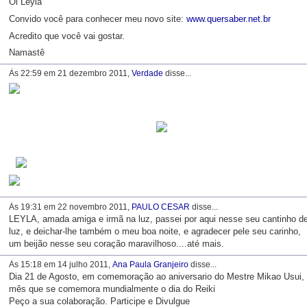
Oi Leyla
Convido você para conhecer meu novo site:
www.quersaber.net.br
Acredito que você vai gostar.
Namastê
Às 22:59 em 21 dezembro 2011,
Verdade
disse...
Às 19:31 em 22 novembro 2011,
PAULO CESAR
disse...
LEYLA, amada amiga e irmã na luz, passei por aqui nesse seu cantinho d
luz, e deichar-lhe também o meu boa noite, e agradecer pele seu carinho,
um beijão nesse seu coração maravilhoso....até mais.
Às 15:18 em 14 julho 2011,
Ana Paula Granjeiro
disse...
Dia 21 de Agosto, em comemoração ao aniversario do Mestre Mikao Usui,
mês que se comemora mundialmente o dia do Reiki
Peço a sua colaboração. Participe e Divulgue