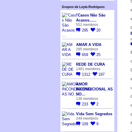
Grupos de Leyla Rodrigues
"Casos Não São
e
Acasos...…
552 membros
295
20
P
AMAR A VIDA
295 membros
659
25
REDE DE CURA
1481 membros
1312
197
AMOR
INCONDICIONAL AS
NO…
136 membros
233
2
Vida Sem Segredos
249 membros
109
9