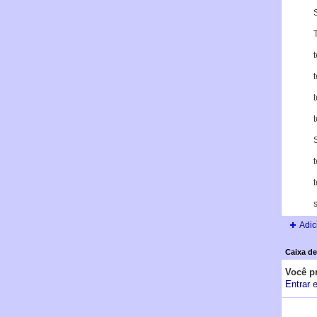
t
t
t
t
Adic
Caixa de
Você p
Entrar 