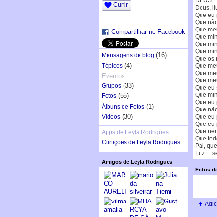
DEUS
Curtir
Deus, il
Que eu 
Que não
Que meu
Compartilhar no Facebook
Que min
Que minh
Que min
(16)
Mensagens de blog
Que os 
(4)
Tópicos
Que meu
Que meu
Eventos
Que meu
(33)
Grupos
Que eu s
Que min
(55)
Fotos
Que eu 
(1)
Álbuns de Fotos
Que não
(30)
Vídeos
Que eu p
Que eu 
Que nem 
Apps de Leyla Rodrigues
Que todo
Curtições de Leyla Rodrigues
Pai, qu
Luz… se
Amigos de Leyla Rodrigues
Fotos de
Adic