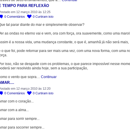
através de seus ensinamentos, que a…
Continuar
É TEMPO PARA REFLEXÃO
ostado em 12 março 2010 às 12:25
0
Comentários
0
Curtiram isto
Que tal parar diante do mar e simplesmente observar?
Ver as ondas no eterno vai e vem, ora com força, ora suavemente, como uma marola
Assim é a nossa vida, uma mudança constante, o que é, amanhã já não será mais,
e o que foi, pode retornar para ser mais uma vez, com uma nova forma, com uma n
orça.
Por isso, não se desgaste com os problemas, o que parece impossível nesse mome
oderá ser resolvido ainda hoje, sem a sua participação,
como o vento que sopra…
Continuar
AMAR....
ostado em 12 março 2010 às 12:20
0
Comentários
0
Curtiram isto
Amar com o coração...
Amar com a alma...
mar para sorrir sempre...
Amar para socorrer sempre...