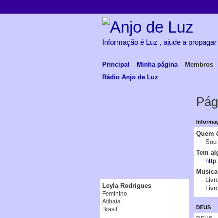
Informação é Luz , ajude a propagar
Principal
Minha página
Membros
Rádio Anjo de Luz
Pág
Informaç
Quem é
Sou 
Tem al
http
Musicas
Livr
Leyla Rodrigues
Livr
Feminino
Atibaia
DEUS
Brasil