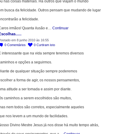
ou nas coisas materiais. Há outros que viajam o mundo
em busca da felicidade. Outros pensam que mudando de lugar
ncontrarão a felicidade.
Caros irmãos! Quanta ilusão e…
Continuar
Escolhas.....
ostado em 8 junho 2010 às 16:55
0
Comentários
0
Curtiram isto
É interessante que na vida sempre teremos diversos
caminhos e opções a seguirmos.
Diante de qualquer situação sempre poderemos
escolher a forma de agir, os nossos pensamentos,
uma atitude a ser tomada e assim por diante.
Os caminhos a serem escolhidos são muitos,
mas nem todos são corretos, especialmente aqueles
que nos levem a um mundo de facilidades.
Nosso Divino Mestre Jesus já nos disse há muito tempo atrás,