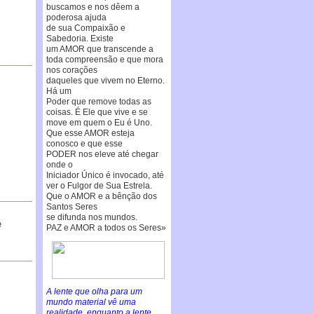
buscamos e nos dêem a
poderosa ajuda
de sua Compaixão e
Sabedoria. Existe
um AMOR que transcende a
toda compreensão e que mora
nos corações
daqueles que vivem no Eterno.
Há um
Poder que remove todas as
coisas. É Ele que vive e se
move em quem o Eu é Uno.
Que esse AMOR esteja
conosco e que esse
PODER nos eleve até chegar
onde o
Iniciador Único é invocado, até
ver o Fulgor de Sua Estrela.
Que o AMOR e a bênção dos
Santos Seres
se difunda nos mundos.
e
PAZ e AMOR a todos os Seres»
A lente que olha para um
mundo material vê uma
realidade, enquanto a lente