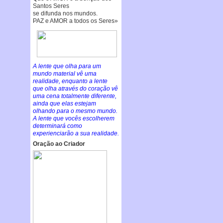
Santos Seres
se difunda nos mundos.
PAZ e AMOR a todos os Seres»
A lente que olha para um
mundo material vê uma
realidade, enquanto a lente
que olha através do coração vê
uma cena totalmente diferente,
ainda que elas estejam
olhando para o mesmo mundo.
A lente que vocês escolherem
determinará como
experienciarão a sua realidade.
Oração ao Criador