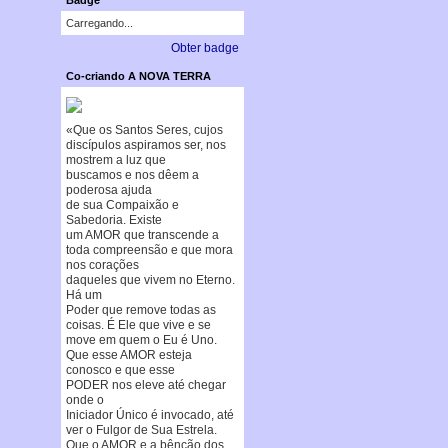
Carregando...
Obter badge
Co-criando A NOVA TERRA
«Que os Santos Seres, cujos
discípulos aspiramos ser, nos
mostrem a luz que
buscamos e nos dêem a
poderosa ajuda
de sua Compaixão e
Sabedoria. Existe
um AMOR que transcende a
toda compreensão e que mora
nos corações
daqueles que vivem no Eterno.
Há um
Poder que remove todas as
coisas. É Ele que vive e se
move em quem o Eu é Uno.
Que esse AMOR esteja
conosco e que esse
PODER nos eleve até chegar
onde o
Iniciador Único é invocado, até
ver o Fulgor de Sua Estrela.
Que o AMOR e a bênção dos