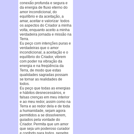
conexão profunda e segura e
da energia de fluxo eterno do
amor incondicional, do
equilíbrio e da aceitação, a
amar, aceitar e valorizar todos
os aspectos do Criador a minha
volta, enquanto aceito a minha
verdadeira jornada e missão na
Terra.
Eu peço com intenções puras e
verdadeiras que o amor
incondicional, a aceitação e o
equilíbrio do Criador, vibrem
com poder na vibração da
energia e na freqüência da
Terra, de modo que estas
qualidades sagradas possam
se tornar as realidades de
todos.
Eu peço que todas as energias
e hábitos desnecessários, e
falsas crenças em meu interior
e ao meu redor, assim como na
Terra e ao redor dela e de toda
a humanidade, sejam agora
permitidos a se dissolverem,
guiados pela vontade do
Criador. Permita que um amor
que seja um poderoso curador
e conforto para todos, penetre