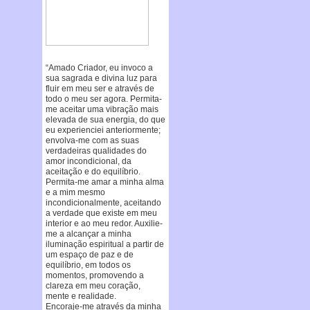
“Amado Criador, eu invoco a
sua sagrada e divina luz para
fluir em meu ser e através de
todo o meu ser agora. Permita-
me aceitar uma vibração mais
elevada de sua energia, do que
eu experienciei anteriormente;
envolva-me com as suas
verdadeiras qualidades do
amor incondicional, da
aceitação e do equilíbrio.
Permita-me amar a minha alma
e a mim mesmo
incondicionalmente, aceitando
a verdade que existe em meu
interior e ao meu redor. Auxilie-
me a alcançar a minha
iluminação espiritual a partir de
um espaço de paz e de
equilíbrio, em todos os
momentos, promovendo a
clareza em meu coração,
mente e realidade.
Encoraje-me através da minha