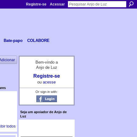
Registre-se
Acessar
Bate-papo
COLABORE
Adicionar
Bem-vindo a
Anjo de Luz
Registre-se
ou
acesse
ares
Or sign in with:
Seja um apoiador de Anjo de
Luz
ibir todos