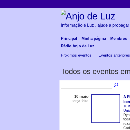
Informação é Luz , ajude a propagar
Principal
Minha página
Membros
Rádio Anjo de Luz
Próximos eventos
Eventos anteriore
Todos os eventos em
10 maio
A R
terça-feira
ben
10 
Univ
Dyru
toda
reza
Cad