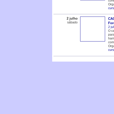
core
Org
cur
2 julho
CAC
sábado
For
2 ju
O ca
para
harm
comu
Org
cur