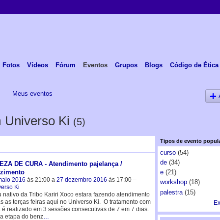
Fotos
Vídeos
Fórum
Eventos
Grupos
Blogs
Código de Ética
s
Meus eventos
 Universo Ki
(5)
Tipos de evento popul
curso
(54)
de
(34)
EZA DE CURA - Atendimento pajelança /
zimento
e
(21)
maio 2016
às 21:00 a
27 dezembro 2016
às 17:00 –
workshop
(18)
erso Ki
palestra
(15)
 nativo da Tribo Kariri Xoco estara fazendo atendimento
s as terças feiras aqui no Universo Ki. O tratamento com
Ex
 é realizado em 3 sessões consecutivas de 7 em 7 dias.
a etapa do benz
…