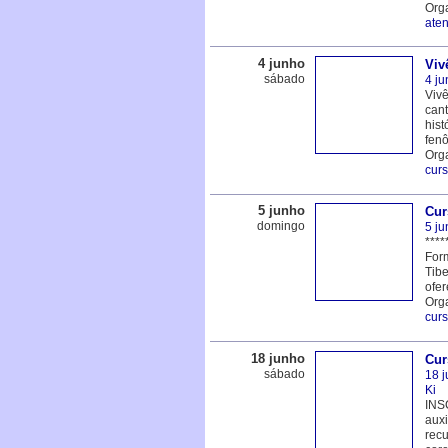
Org
ate
4 junho
Viv
sábado
4 j
Vivê
cant
hist
fenô
Org
cur
5 junho
Cur
domingo
5 j
****
Form
Tibe
ofer
Org
cur
18 junho
Cur
sábado
18 
Ki
INS
auxi
recu