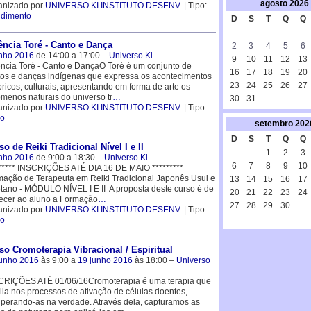
agosto
2026
anizado por
UNIVERSO KI INSTITUTO DESENV.
| Tipo:
ndimento
D
S
T
Q
Q
ência Toré - Canto e Dança
2
3
4
5
6
unho 2016
de 14:00 a 17:00 –
Universo Ki
9
10
11
12
13
ncia Toré - Canto e DançaO Toré é um conjunto de
16
17
18
19
20
os e danças indígenas que expressa os acontecimentos
23
24
25
26
27
óricos, culturais, apresentando em forma de arte os
menos naturais do universo tr
…
30
31
anizado por
UNIVERSO KI INSTITUTO DESENV.
| Tipo:
so
setembro
202
D
S
T
Q
Q
so de Reiki Tradicional Nível I e II
1
2
3
unho 2016
de 9:00 a 18:30 –
Universo Ki
6
7
8
9
10
***** INSCRIÇÕES ATÉ DIA 16 DE MAIO *********
ação de Terapeuta em Reiki Tradicional Japonês Usui e
13
14
15
16
17
tano - MÓDULO NÍVEL I E II A proposta deste curso é de
20
21
22
23
24
ecer ao aluno a Formação
…
27
28
29
30
anizado por
UNIVERSO KI INSTITUTO DESENV.
| Tipo:
so
so Cromoterapia Vibracional / Espiritual
junho 2016
às 9:00 a
19 junho 2016
às 18:00 –
Universo
CRIÇÕES ATÉ 01/06/16Cromoterapia é uma terapia que
lia nos processos de ativação de células doentes,
perando-as na verdade. Através dela, capturamos as