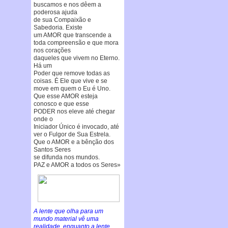
buscamos e nos dêem a
poderosa ajuda
de sua Compaixão e
Sabedoria. Existe
um AMOR que transcende a
toda compreensão e que mora
nos corações
daqueles que vivem no Eterno.
Há um
Poder que remove todas as
coisas. É Ele que vive e se
move em quem o Eu é Uno.
Que esse AMOR esteja
conosco e que esse
PODER nos eleve até chegar
onde o
Iniciador Único é invocado, até
ver o Fulgor de Sua Estrela.
Que o AMOR e a bênção dos
Santos Seres
se difunda nos mundos.
PAZ e AMOR a todos os Seres»
A lente que olha para um
mundo material vê uma
realidade, enquanto a lente