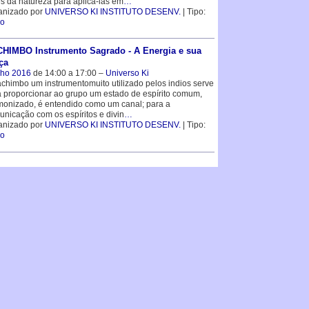
s da natureza para aplicá-las em
…
anizado por
UNIVERSO KI INSTITUTO DESENV.
| Tipo:
so
HIMBO Instrumento Sagrado - A Energia e sua
ça
lho 2016
de 14:00 a 17:00 –
Universo Ki
chimbo um instrumentomuito utilizado pelos indios serve
 proporcionar ao grupo um estado de espírito comum,
onizado, é entendido como um canal; para a
nicação com os espíritos e divin
…
anizado por
UNIVERSO KI INSTITUTO DESENV.
| Tipo:
so