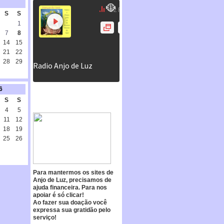
S
S
1
7
8
14
15
21
22
28
29
6
S
S
4
5
11
12
18
19
25
26
Para mantermos os sites de
Anjo de Luz, precisamos de
ajuda financeira. Para nos
apoiar é só clicar!
Ao fazer sua doação você
expressa sua gratidão pelo
serviço!