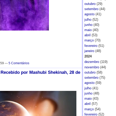
outubro
(29)
setembro
(44)
agosto
(41)
julho
(52)
junho
(40)
maio
(40)
abril
(53)
março
(70)
fevereiro
(51)
janeiro
(48)
2024
dezembro
(119)
7:59 —
5 Comentários
novembro
(44)
ecebido por Mashubi Shekinah, 28 de
outubro
(58)
setembro
(75)
agosto
(59)
julho
(41)
junho
(48)
maio
(43)
abril
(57)
março
(54)
fevereiro
(52)