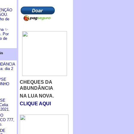
BENÇÃO
SOU.
lho de
na ✨
. Por
o de
is
NDÂNCIA
: dia 2
PSE
CHEQUES DA
UNHO
ABUNDÂNCIA
NA LUA NOVA.
PSE
CLIQUE AQUI
elia
 2021.
 O
CO 777,
o.
 DE