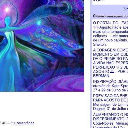
Ex
Últimas mensagens do
O PORTAL DO LEÃ
✨✨Agosto não é ap
mais uma temporada
eclipses — ele marca
de um novo capítulo
Shelton‎.
A CORAGEM COME
MOMENTO EM QUE
DÁ O PRIMEIRO P
A VIDA NÃO ESPE
PERFEIÇÃO ✨ 2 D
AGOSTO 🌅 - POR 
BERMAN
INSPIRAÇÃO DIÁRI
através de Kate Spre
27 e 29 de Julho de 
PREVISÃO DA ENE
PARA AGOSTO DE 2
Mensagem de Emma
Dagher, 31 de Julho 
AUMENTANDO O N
DISCERNIMENTO. Pa
15:40 —
5 Comentários
Cota-Robles. Mensa
Companhia do Céu,