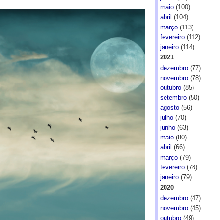
maio
(100)
abril
(104)
março
(113)
fevereiro
(112)
janeiro
(114)
2021
dezembro
(77)
novembro
(78)
outubro
(85)
setembro
(50)
agosto
(56)
julho
(70)
junho
(63)
maio
(80)
abril
(66)
março
(79)
fevereiro
(78)
janeiro
(79)
2020
dezembro
(47)
novembro
(45)
outubro
(49)