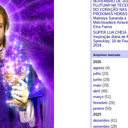
NOVEMBRO DE 201
FLUTUAR NA TECE
DO CORAÇÃO NAS
PRÓXIMAS HORAS
Maitreya Sananda e
Melchisedeck Atravé
Elsa Farrus
SUPER LUA CHEIA.
Inspiração diária de 
Spreckley, 19 de Fev
2019.
Arquivos mensais
2026
agosto
(4)
julho
(23)
junho
(29)
maio
(33)
abril
(48)
março
(51)
fevereiro
(26)
janeiro
(50)
2025
dezembro
(61)
novembro
(28)