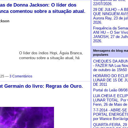
22/07/2026.
as de Donna Jackson: O líder dos
29 DE JULHO – A 
anca comentou sobre a situação atual.
QUE NINGUÉM AVI
Aurora Ray, 23 de ju
ckson
2026.
Frequência da Sema
ANI HU – O Ser Vivo
JANOSH, 27 de Julh
2026.
Mensagens do blog ma
O líder dos índios Hopi, Águia Branca,
populares
comentou sobre a situação atual, há
CHEQUES DA ABU
- FAZER NA Lua Nova
de outubro às 15h50
HORÁRIO DO ECLI
8:25 —
3 Comentários
LUNAR DE 15 DE J
DE 2011
t Germain do livro: Regras de Ouro.
Portal do Leão 08/08
LUA CHEIA E ECLI
LUNAR TOTAL. Por C
Fenn, 26 de Maio de
7-7-2014 - ABRE-SE
PORTAL ENERGÉTI
por Wanice Bon'ávíg
QUARTA-FEIRA, 29