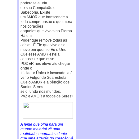
poderosa ajuda
de sua Compaixão e
Sabedoria. Existe
um AMOR que transcende a
toda compreensão e que mora
nos corações
daqueles que vivem no Eterno.
Há um
Poder que remove todas as
coisas. É Ele que vive e se
move em quem o Eu é Uno.
Que esse AMOR esteja
conosco e que esse
PODER nos eleve até chegar
onde o
Iniciador Único é invocado, até
ver o Fulgor de Sua Estrela.
Que o AMOR e a bênção dos
Santos Seres
se difunda nos mundos.
PAZ e AMOR a todos os Seres»
A lente que olha para um
mundo material vê uma
realidade, enquanto a lente
que olha através do coração vê