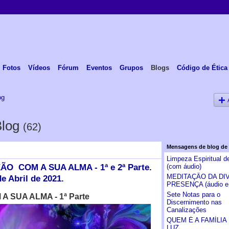
Fotos
Vídeos
Fórum
Eventos
Grupos
Blogs
Código de Ética
og
Blog
(62)
Mensagens de blog de
Limpeza Espiritual d
 COM A SUA ALMA - 1ª e 2ª Parte.
(com áudio)
MEDITAÇÃO DA DIV
e Abril de 2021.
PRESENÇA (áudio e 
Sete Notas para o
 SUA ALMA - 1ª Parte
Discernimento nas
Canalizações
QUEM É A FAMÍLIA
LUZ…