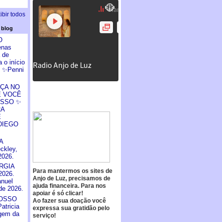
ibir todos
 blog
O
enas
 de
 o início
. ✨Penni
ÇA NO
 VOCÊ
ASSO ✨
RA
E
DIEGO
A
ckley,
2026.
RGIA
Para mantermos os sites de
026.
Anjo de Luz, precisamos de
nuel
ajuda financeira. Para nos
de 2026.
apoiar é só clicar!
OSSO
Ao fazer sua doação você
tricia
expressa sua gratidão pelo
gem da
serviço!