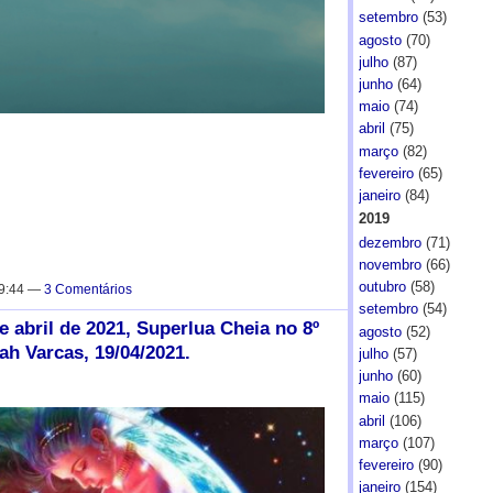
setembro
(53)
agosto
(70)
julho
(87)
junho
(64)
maio
(74)
abril
(75)
março
(82)
fevereiro
(65)
janeiro
(84)
2019
dezembro
(71)
novembro
(66)
outubro
(58)
19:44 —
3 Comentários
setembro
(54)
abril de 2021, Superlua Cheia no 8º
agosto
(52)
ah Varcas, 19/04/2021.
julho
(57)
junho
(60)
maio
(115)
abril
(106)
março
(107)
fevereiro
(90)
janeiro
(154)