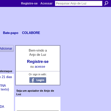
Registre-se
Acessar
Bate-papo
COLABORE
Adicionar
Bem-vindo a
Anjo de Luz
Registre-se
ou
acesse
 destaque
Or sign in with:
e 21 dias
INA
texto)
Seja um apoiador de Anjo de
Luz
 DA