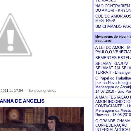
VERDADES
NÃO CONTRARIEM 
DO AMOR! - KRYO
ODE DO AMOR AO
MESTRES!
UM CHAMADO PARA
Mensagens do blog ma
populares
A LEI DO AMOR - 
PAULO,O VENEZIA
SEMENTES ESTEL
SELAMAT GAJUN!
SELAMAT JA! SEL
TERRAT! - Elisangel
O Papel do Trabalha
Luz na Nova Energia
Mensagem do Arcanjo
 2011 às 17:04 — Sem comentários
14.07.2010 - São Pau
A MANIFESTAÇÃO 
OANNA DE ANGELIS
AMOR INCONDICIO
CONTAGIANTE! - U
Mensagem da Mestr
Rowena - 13.08.2010
O GRANDE CHAMAD
CONFEDERAÇÃO
INTERGALÁCTICA 