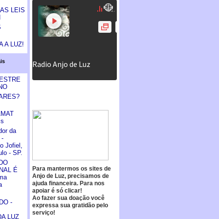
AS LEIS
N
S
 A LUZ!
is
MESTRE
NO
ARES?
AMAT
is
dor da
 -
 Jofiel,
lo - SP.
DO
Para mantermos os sites de
NAL É
Anjo de Luz, precisamos de
ma
ajuda financeira. Para nos
a
apoiar é só clicar!
Ao fazer sua doação você
O -
expressa sua gratidão pelo
serviço!
DA LUZ