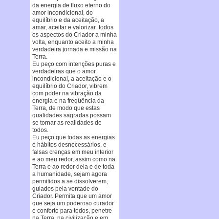
da energia de fluxo eterno do
amor incondicional, do
equilíbrio e da aceitação, a
amar, aceitar e valorizar todos
os aspectos do Criador a minha
volta, enquanto aceito a minha
verdadeira jornada e missão na
Terra.
Eu peço com intenções puras e
verdadeiras que o amor
incondicional, a aceitação e o
equilíbrio do Criador, vibrem
com poder na vibração da
energia e na freqüência da
Terra, de modo que estas
qualidades sagradas possam
se tornar as realidades de
todos.
Eu peço que todas as energias
e hábitos desnecessários, e
falsas crenças em meu interior
e ao meu redor, assim como na
Terra e ao redor dela e de toda
a humanidade, sejam agora
permitidos a se dissolverem,
guiados pela vontade do
Criador. Permita que um amor
que seja um poderoso curador
e conforto para todos, penetre
na Terra, na civilização e em