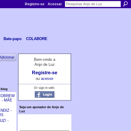
Registre-se
Acessar
Bate-papo
COLABORE
Adicionar
Bem-vindo a
Anjo de Luz
Registre-se
ou
acesse
Or sign in with:
 blog
 COBREM
 - MÃE
Seja um apoiador de Anjo de
NDIZ -
Luz
IS
Z! -