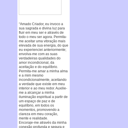
“Amado Criador, eu invoco a
sua sagrada e divina luz para
fluir em meu ser e através de
todo o meu ser agora. Permita-
me aceitar uma vibração mais
elevada de sua energia, do que
eu experienciei anteriormente;
envolva-me com as suas
verdadeiras qualidades do
amor incondicional, da
aceitação e do equilíbrio.
Permita-me amar a minha alma
e a mim mesmo
incondicionalmente, aceitando
a verdade que existe em meu
interior e ao meu redor. Auxilie-
me a alcançar a minha
iluminação espiritual a partir de
um espaço de paz e de
equilíbrio, em todos os
momentos, promovendo a
clareza em meu coração,
mente e realidade.
Encoraje-me através da minha
conexão profunda e segura e