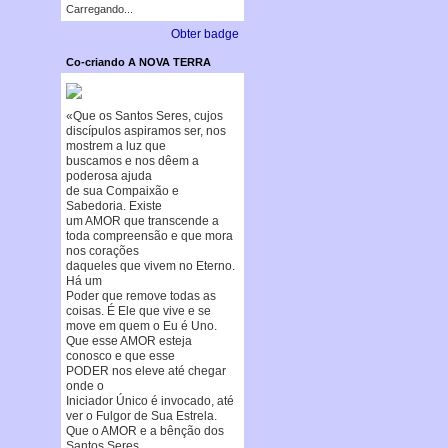
Carregando...
Obter badge
Co-criando A NOVA TERRA
«Que os Santos Seres, cujos
discípulos aspiramos ser, nos
mostrem a luz que
buscamos e nos dêem a
poderosa ajuda
de sua Compaixão e
Sabedoria. Existe
um AMOR que transcende a
toda compreensão e que mora
nos corações
daqueles que vivem no Eterno.
Há um
Poder que remove todas as
coisas. É Ele que vive e se
move em quem o Eu é Uno.
Que esse AMOR esteja
conosco e que esse
PODER nos eleve até chegar
onde o
Iniciador Único é invocado, até
ver o Fulgor de Sua Estrela.
Que o AMOR e a bênção dos
Santos Seres