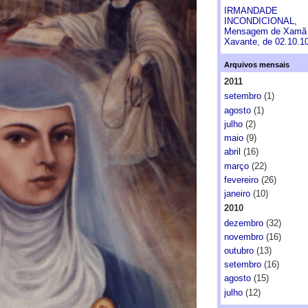
IRMANDADE
INCONDICIONAL,
Mensagem de Xamã
Xavante, de 02.10.1
Arquivos mensais
2011
setembro
(1)
agosto
(1)
julho
(2)
maio
(9)
abril
(16)
março
(22)
fevereiro
(26)
janeiro
(10)
2010
dezembro
(32)
novembro
(16)
outubro
(13)
setembro
(16)
agosto
(15)
julho
(12)