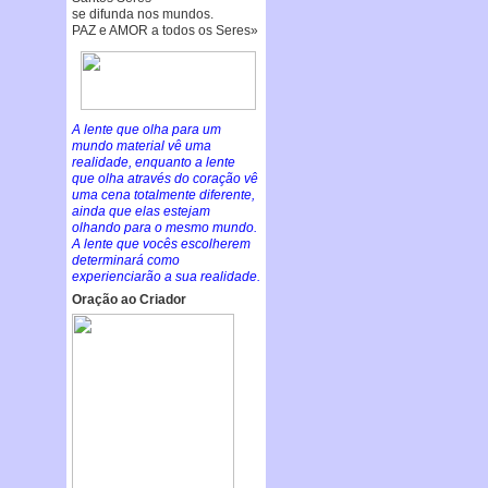
se difunda nos mundos.
PAZ e AMOR a todos os Seres»
A lente que olha para um
mundo material vê uma
realidade, enquanto a lente
que olha através do coração vê
uma cena totalmente diferente,
ainda que elas estejam
olhando para o mesmo mundo.
A lente que vocês escolherem
determinará como
experienciarão a sua realidade.
Oração ao Criador